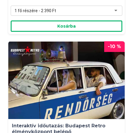
1 fő részére - 2 390 Ft
Kosárba
-10 %
Interaktív időutazás: Budapest Retro
élményközpont belépő