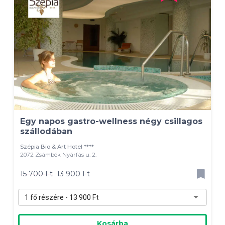
Egy napos gastro-wellness négy csillagos
szállodában
Szépia Bio & Art Hotel ****
2072 Zsámbék Nyárfás u. 2.
15 700 Ft
13 900 Ft
1 fő részére - 13 900 Ft
Kosárba