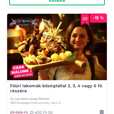
Kosárba
-15 %
Főúri lakomák bőségtállal 2, 3, 4 vagy 6 fő
részére
Sir Lancelot Lovagi Étterem
1065 Budapest Podmaniczky utca 14.
29 900 Ft
25 400 Ft-tól