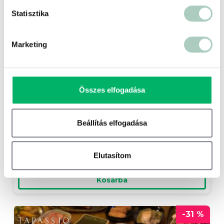
Statisztika
Marketing
Orgona Koncert a Szent István
Bazilikában
Összes elfogadása
Hungária Koncert Kft.
Beállítás elfogadása
10 900 Ft
6 490 Ft
Belépő 1 fő részére - 6 490 Ft
Elutasítom
Kosárba
-31 %