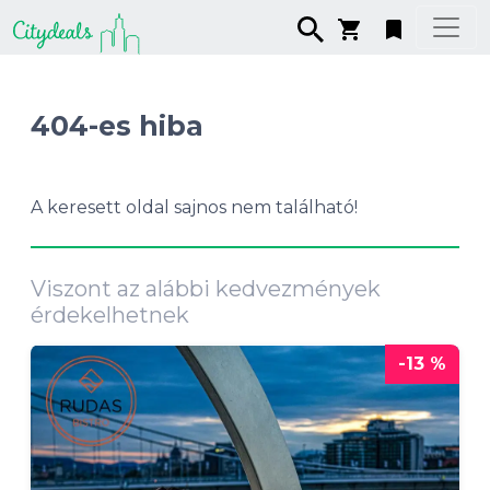
404-es hiba
A keresett oldal sajnos nem található!
Viszont az alábbi kedvezmények
érdekelhetnek
-13 %