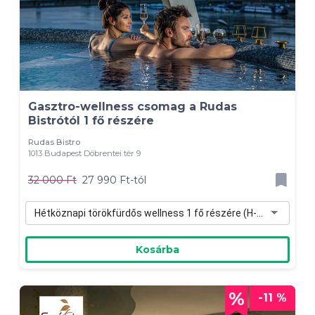
Gasztro-wellness csomag a Rudas
Bistrótól 1 fő részére
Rudas Bistro
1013 Budapest Döbrentei tér 9
32 000 Ft
27 990 Ft-tól
Hétköznapi törökfürdős wellness 1 fő részére (H-Cs) - 27 990 Ft
Kosárba
-11 %