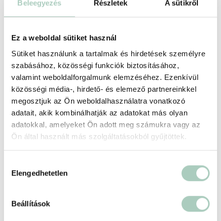
Beleegyezés
Részletek
A sütikről
Kulisszatitkok a sörfőzdéből – főzdetúra
Ez a weboldal sütiket használ
és sörkóstoló
Sütiket használunk a tartalmak és hirdetések személyre
FIRST Craft Beer
szabásához, közösségi funkciók biztosításához,
1044 Budapest Külső Váci út 83.
valamint weboldalforgalmunk elemzéséhez. Ezenkívül
7 500 Ft
6 490 Ft
közösségi média-, hirdető- és elemező partnereinkkel
megosztjuk az Ön weboldalhasználatra vonatkozó
1 fő részére - 6 490 Ft
adatait, akik kombinálhatják az adatokat más olyan
adatokkal, amelyeket Ön adott meg számukra vagy az
Kosárba
Ön által használt más szolgáltatásokból gyűjtöttek.
Hozzájárulás
-41 %
Elengedhetetlen
kiválasztása
Beállítások