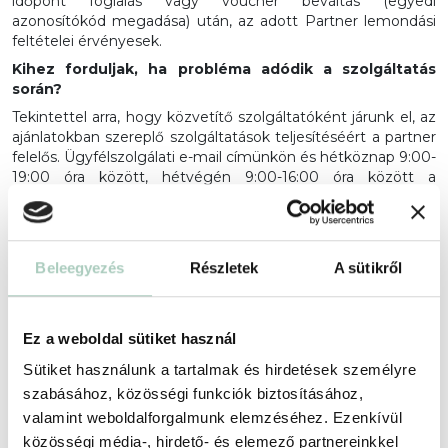
időpont foglalás vagy voucher beváltás (egyedi
azonosítókód megadása) után, az adott Partner lemondási
feltételei érvényesek.
Kihez forduljak, ha probléma adódik a szolgáltatás
során?
Tekintettel arra, hogy közvetítő szolgáltatóként járunk el, az
ajánlatokban szereplő szolgáltatások teljesítéséért a partner
felelős. Ügyfélszolgálati e-mail címünkön és hétköznap 9:00-
19:00 óra között, hétvégén 9:00-16:00 óra között a
weboldalon feltüntetett telefonszámon elérhetsz minket, ha
problémád adódna az Utalvány teljesítésével.
Észrevételeidet, panaszaidat továbbítjuk a partner felé,
személyes adataid átadása nélkül. Ha írásban szeretnél
Beleegyezés
Részletek
A sütikről
panaszt tenni, kérlek az info@citydeals.hu e-mailcímre
küldjél levelet! A beérkezett írásbeli panaszokra mihamarabb,
de legkésőbb 30 napon belül írásban válaszolunk. További
részleteket az ÁSZF-ben találsz!
Ez a weboldal sütiket használ
https://citydeals.hu/page/aszf
Sütiket használunk a tartalmak és hirdetések személyre
szabásához, közösségi funkciók biztosításához,
Mi történik, ha Utalványom érvényességi ideje
valamint weboldalforgalmunk elemzéséhez. Ezenkívül
nemsokára lejár?
közösségi média-, hirdető- és elemező partnereinkkel