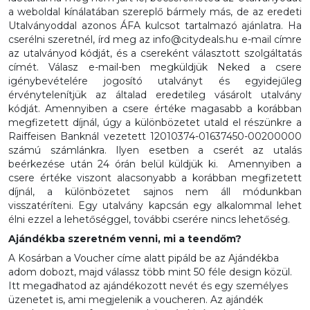
a weboldal kínálatában szereplő bármely más, de az eredeti
Utalványoddal azonos ÁFA kulcsot tartalmazó ajánlatra. Ha
cserélni szeretnél, írd meg az info@citydeals.hu e-mail címre
az utalványod kódját, és a csereként választott szolgáltatás
címét. Válasz e-mail-ben megküldjük Neked a csere
igénybevételére jogosító utalványt és egyidejűleg
érvénytelenítjük az általad eredetileg vásárolt utalvány
kódját. Amennyiben a csere értéke magasabb a korábban
megfizetett díjnál, úgy a különbözetet utald el részünkre a
Raiffeisen Banknál vezetett 12010374-01637450-00200000
számú számlánkra. Ilyen esetben a cserét az utalás
beérkezése után 24 órán belül küldjük ki. Amennyiben a
csere értéke viszont alacsonyabb a korábban megfizetett
díjnál, a különbözetet sajnos nem áll módunkban
visszatéríteni. Egy utalvány kapcsán egy alkalommal lehet
élni ezzel a lehetőséggel, további cserére nincs lehetőség.
Ajándékba szeretném venni, mi a teendőm?
A Kosárban a Voucher címe alatt pipáld be az Ajándékba
adom dobozt, majd válassz több mint 50 féle design közül.
Itt megadhatod az ajándékozott nevét és egy személyes
üzenetet is, ami megjelenik a voucheren. Az ajándék