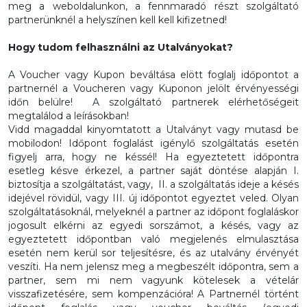
meg a weboldalunkon, a fennmaradó részt szolgáltató
partnerünknél a helyszínen kell kell kifizetned!
Hogy tudom felhasználni az Utalványokat?
A Voucher vagy Kupon beváltása elött foglalj időpontot a
partnernél a Voucheren vagy Kuponon jelölt érvényességi
időn belülre! A szolgáltató partnerek elérhetőségeit
megtalálod a leírásokban!
Vidd magaddal kinyomtatott a Utalványt vagy mutasd be
mobilodon! Időpont foglalást igénylő szolgáltatás esetén
figyelj arra, hogy ne késsél! Ha egyeztetett időpontra
esetleg késve érkezel, a partner saját döntése alapján I.
biztosítja a szolgáltatást, vagy, II. a szolgáltatás ideje a késés
idejével rövidül, vagy III. új időpontot egyeztet veled. Olyan
szolgáltatásoknál, melyeknél a partner az időpont foglaláskor
jogosult elkérni az egyedi sorszámot, a késés, vagy az
egyeztetett időpontban való megjelenés elmulasztása
esetén nem kerül sor teljesítésre, és az utalvány érvényét
veszíti. Ha nem jelensz meg a megbeszélt időpontra, sem a
partner, sem mi nem vagyunk kötelesek a vételár
visszafizetésére, sem kompenzációra! A Partnernél történt