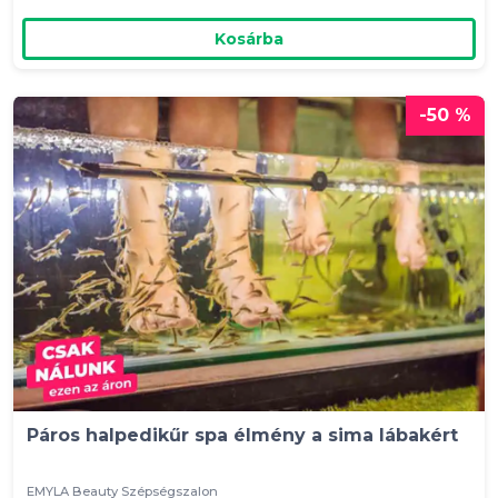
Kosárba
-50 %
Páros halpedikűr spa élmény a sima lábakért
EMYLA Beauty Szépségszalon