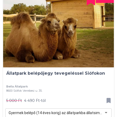
Állatpark belépőjegy tevegeléssel Siófokon
Bella Állatpark
8600 Siófok Verebesi u. 35.
5 000 Ft
4 490 Ft-tól
Gyermek belépő (14 éves korig) az állatparkba állatsimogatással, tevegeléssel - 4 490 Ft