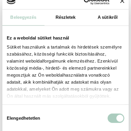
IKONO – Az élmény, ahol a művészet életre
Beleegyezés
Részletek
A sütikről
kel!
IKONO Budapest
1052 Budapest Váci utca 27
Ez a weboldal sütiket használ
4 000 Ft
3 800 Ft-tól
Sütiket használunk a tartalmak és hirdetések személyre
szabásához, közösségi funkciók biztosításához,
Belépő jegy 1 gyermek részére hétköznap (H-CS) - 4-13 év - 3 800 Ft
valamint weboldalforgalmunk elemzéséhez. Ezenkívül
közösségi média-, hirdető- és elemező partnereinkkel
megosztjuk az Ön weboldalhasználatra vonatkozó
Kosárba
adatait, akik kombinálhatják az adatokat más olyan
adatokkal, amelyeket Ön adott meg számukra vagy az
-20 %
Ön által használt más szolgáltatásokból gyűjtöttek.
Hozzájárulás
Elengedhetetlen
kiválasztása