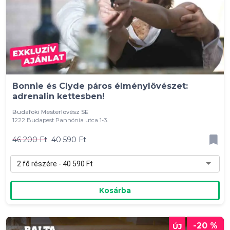
Bonnie és Clyde páros élménylövészet:
adrenalin kettesben!
Budafoki Mesterlövész SE
1222 Budapest Pannónia utca 1-3.
46 200 Ft
40 590 Ft
2 fő részére - 40 590 Ft
Kosárba
-20 %