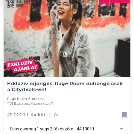
Exkluzív őrjöngés: Rage Room dühöngő csak
a Citydeals-en!
Rage Room Budapest
1108 Budapest Kozma utca 7.
49 000 Ft
44 100 Ft-tól
Easy csomag 1 vagy 2 fő részére - 44 100 Ft