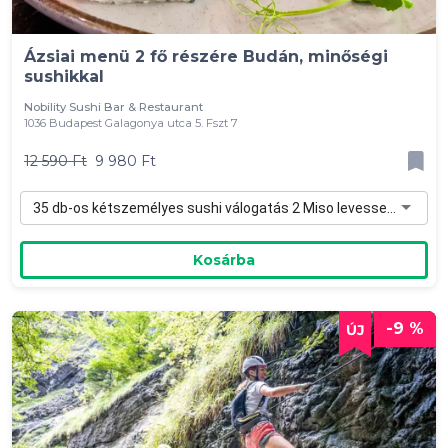
Ázsiai menü 2 fő részére Budán, minőségi
sushikkal
Nobility Sushi Bar & Restaurant
1036 Budapest Galagonya utca 5. Fszt 7
12 590 Ft
9 980 Ft
35 db-os kétszemélyes sushi válogatás 2 Miso levessel - 9 980 Ft
Kosárba
-9 %