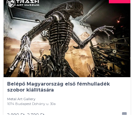
Belépő Magyarország első fémhulladék
szobor kiállítására
Metal Art Gallery
1074 Budapest Dohány u. 30a
2 990 Ft
2 390 Ft
1 fő részére - 2 390 Ft