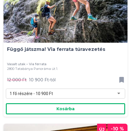
Függő játszma! Via ferrata túravezetés
Vasalt utak – Via ferrata
2800 Tatabánya Panoráma út 1.
12 000 Ft
10 900 Ft-tól
1 fő részére - 10 900 Ft
Kosárba
-10 %