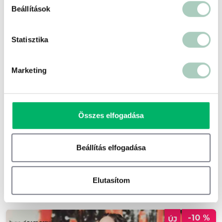
Beállítások
Statisztika
Marketing
Lazíts a Széchenyiben: Gasztro-Wellness
kikapcsolódás
Széchenyi Kertvendéglő
Összes elfogadása
1146 Budapest Állatkerti körút 9-11
29 000 Ft
23 200 Ft
Beállítás elfogadása
1 fő részére - 23 200 Ft
Elutasítom
Kosárba
-10 %