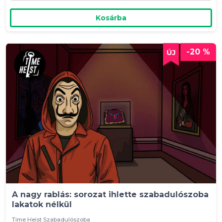
Kosárba
-20 %
A nagy rablás: sorozat ihlette szabadulószoba
lakatok nélkül
Time Heist Szabadulószoba