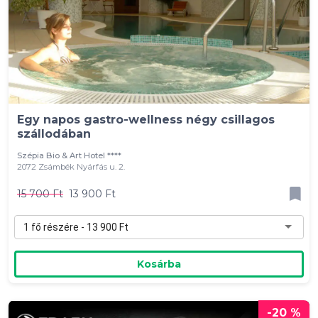
Egy napos gastro-wellness négy csillagos
szállodában
Szépia Bio & Art Hotel ****
2072 Zsámbék Nyárfás u. 2.
15 700 Ft
13 900 Ft
1 fő részére - 13 900 Ft
Kosárba
-20 %