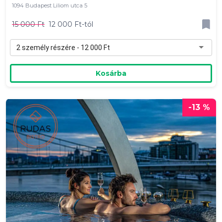
1094 Budapest Liliom utca 5
15 000 Ft
12 000 Ft-tól
2 személy részére - 12 000 Ft
Kosárba
-13 %