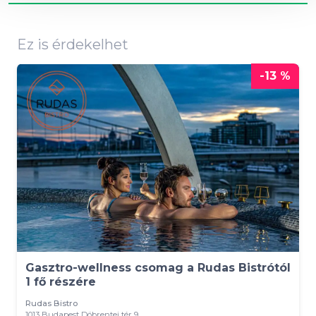
Ez is érdekelhet
-13 %
Gasztro-wellness csomag a Rudas Bistrótól
1 fő részére
Rudas Bistro
1013 Budapest Döbrentei tér 9