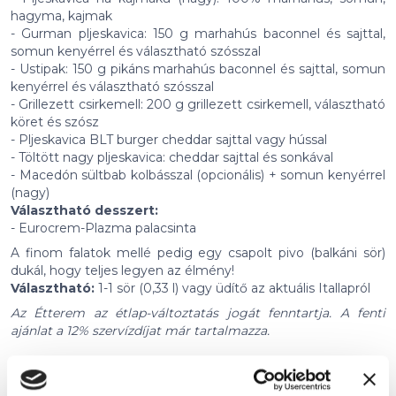
hagyma, kajmak
- Gurman pljeskavica: 150 g marhahús baconnel és sajttal,
somun kenyérrel és választható szósszal
- Ustipak: 150 g pikáns marhahús baconnel és sajttal, somun
kenyérrel és választható szósszal
- Grillezett csirkemell: 200 g grillezett csirkemell, választható
köret és szósz
- Pljeskavica BLT burger cheddar sajttal vagy hússal
- Töltött nagy pljeskavica: cheddar sajttal és sonkával
- Macedón sültbab kolbásszal (opcionális) + somun kenyérrel
(nagy)
Választható desszert:
- Eurocrem-Plazma palacsinta
A finom falatok mellé pedig egy csapolt pivo (balkáni sör)
dukál, hogy teljes legyen az élmény!
Választható:
1-1 sör (0,33 l) vagy üdítő az aktuális Itallapról
Az Étterem az étlap-változtatás jogát fenntartja. A fenti
ajánlat a 12% szervízdíjat már tartalmazza.
Érvényesség