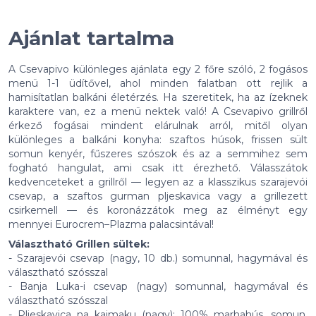
Ajánlat tartalma
A Csevapivo különleges ajánlata egy 2 főre szóló, 2 fogásos
menü 1-1 üdítővel, ahol minden falatban ott rejlik a
hamisítatlan balkáni életérzés. Ha szeretitek, ha az ízeknek
karaktere van, ez a menü nektek való! A Csevapivo grillről
érkező fogásai mindent elárulnak arról, mitől olyan
különleges a balkáni konyha: szaftos húsok, frissen sült
somun kenyér, fűszeres szószok és az a semmihez sem
fogható hangulat, ami csak itt érezhető. Válasszátok
kedvenceteket a grillről — legyen az a klasszikus szarajevói
csevap, a szaftos gurman pljeskavica vagy a grillezett
csirkemell — és koronázzátok meg az élményt egy
mennyei Eurocrem–Plazma palacsintával!
Választható Grillen sültek:
- Szarajevói csevap (nagy, 10 db.) somunnal, hagymával és
választható szósszal
- Banja Luka-i csevap (nagy) somunnal, hagymával és
választható szósszal
- Pljeskavica na kajmaku (nagy): 100% marhahús, somun,