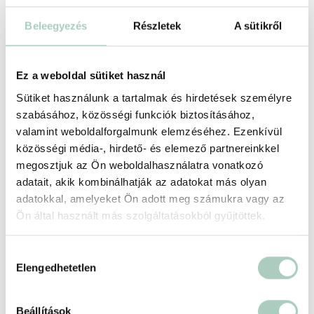
2027-02-07 -ig
Beleegyezés
Részletek
A sütikről
Foglalási feltételek
+
Ez a weboldal sütiket használ
Sütiket használunk a tartalmak és hirdetések személyre
Partnerünkről
+
szabásához, közösségi funkciók biztosításához,
valamint weboldalforgalmunk elemzéséhez. Ezenkívül
közösségi média-, hirdető- és elemező partnereinkkel
Helyszín
megosztjuk az Ön weboldalhasználatra vonatkozó
adatait, akik kombinálhatják az adatokat más olyan
Csevapivo Grill & Beer Étterem
adatokkal, amelyeket Ön adott meg számukra vagy az
1136 Budapest Hollán Ernő u. 13
Ön által használt más szolgáltatásokból gyűjtöttek.
https://www.csevapivo.hu/
Hozzájárulás
Elengedhetetlen
kiválasztása
Beállítások