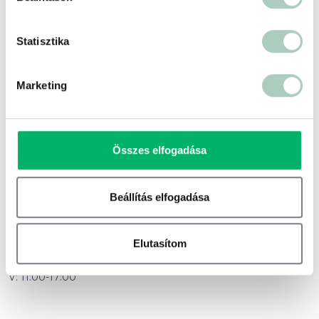
Statisztika
Marketing
500 ft
Terms of use
© 1987–2026 HERE
Összes elfogadása
Beállítás elfogadása
Nyitvatartás
H: Zárva
Elutasítom
K-Cs: 11:00 - 22:00
P-Szo:11:00 - 24:00
V:
11:00-17:00