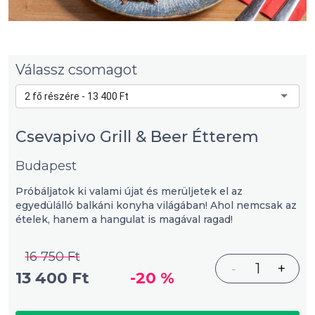
Válassz csomagot
2 fő részére - 13 400 Ft
Csevapivo Grill & Beer Étterem
Budapest
Próbáljatok ki valami újat és merüljetek el az
egyedülálló balkáni konyha világában! Ahol nemcsak az
ételek, hanem a hangulat is magával ragad!
16 750 Ft
-
1
+
13 400 Ft
-20 %