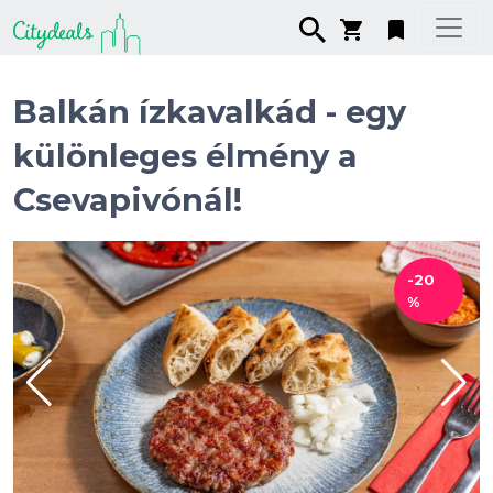
Balkán ízkavalkád - egy
különleges élmény a
Csevapivónál!
-20
%