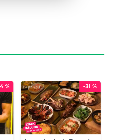
14 %
-31 %