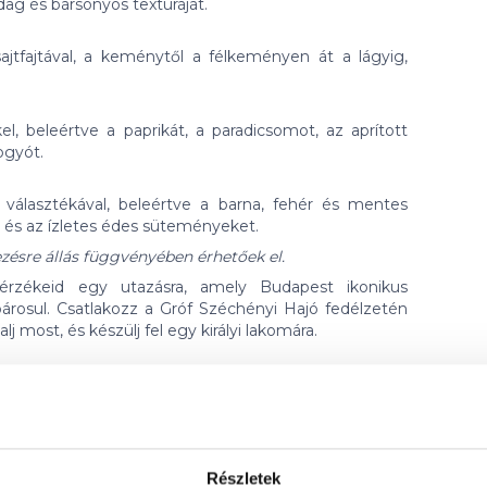
ag és bársonyos textúráját.
ajtfajtával, a keménytől a félkeményen át a lágyig,
l, beleértve a paprikát, a paradicsomot, az aprított
ogyót.
álasztékával, beleértve a barna, fehér és mentes
at és az ízletes édes süteményeket.
ezésre állás függvényében érhetőek el.
érzékeid egy utazásra, amely Budapest ikonikus
 párosul. Csatlakozz a Gróf Széchényi Hajó fedélzetén
j most, és készülj fel egy királyi lakomára.
)
Részletek