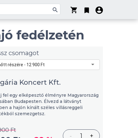
ajó fedélzetén
ssz csomagot
nőtt részére - 12 900 Ft
ária Koncert Kft.
j fel egy elképesztő élményre Magyarország
sában Budapesten. Élvezd a látványt
en a hajón kínált széles villásreggeli
tékból szemezgetsz.
900 Ft
-
1
+