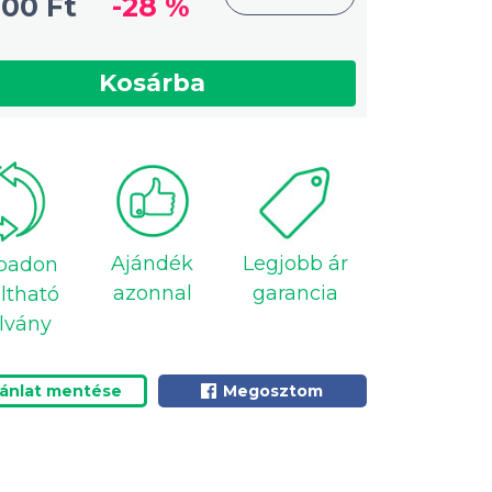
900 Ft
-28 %
Kosárba
Ajándék
Legjobb ár
badon
azonnal
garancia
ltható
lvány
jánlat mentése
Megosztom