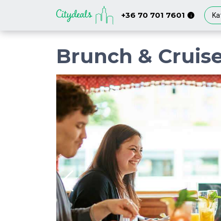
+36 70 701 7601
Ka
i
Brunch & Cruise 