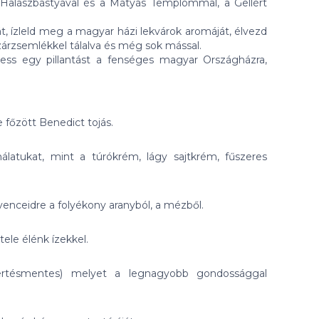
Halászbástyával és a Mátyás Templommal, a Gellért
, ízleld meg a magyar házi lekvárok aromáját, élvezd
zárzsemlékkel tálalva és még sok mással.
vess egy pillantást a fenséges magyar Országházra,
 főzött Benedict tojás.
latukat, mint a túrókrém, lágy sajtkrém, fűszeres
venceidre a folyékony aranyból, a mézből.
tele élénk ízekkel.
(sertésmentes) melyet a legnagyobb gondossággal