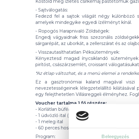
Kóstold meg ízletes csirkemáj pástétomuk gazd
- Sajtválogatás:
Fedezd fel a sajtok világát négy különböző s
amelyek mindegyike egyedi ízélményt kínál.
- Ropogós Harapnivaló Zöldségek:
Engedj vágyaidnak friss szezonális zöldségekke
sárgarépát, az uborkát, a zellerszárat és az olajb
- Visszautasíthatatlan Péksütemények:
Kényeztesd magad ínycsiklandó sütemények v
pirítóst, császárzsemlét, croissant válogatásuk
*Az étlap változhat, és a menü elemei a rendelk
Ez a gasztronómiai kaland magával viszi 
nevezetességeinek lélegzetelállító kilátásával
egy felejthetetlen Villásreggeli élményhez. Foglal
Voucher tartalma 1 fő részére:
- Korlátlan büféasztalos villásreggeli (10:30-13:00
- 1 üdvözlő ital (Prosecco/narancslé vagy almalé)
- 1 meleg ital
- 60 perces hosszú városnézés (12:00-13:00)
Program:
Beleegyezés