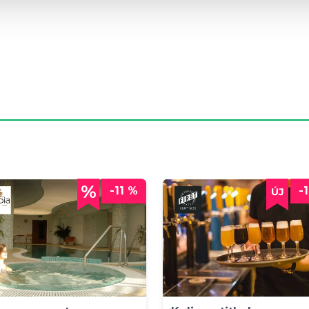
-11 %
-