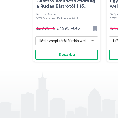
Gasztro-wellness csomag
Egy
a Rudas Bistrótól 1 fő
wel
részére
szá
Rudas Bistro
Szépi
1013 Budapest Döbrentei tér 9
2072 
32 000 Ft
27 990 Ft-tól
15 7
Hétköznapi törökfürdős wellness 1 fő részére (H-Cs) - 27 990 Ft
1 f
Kosárba