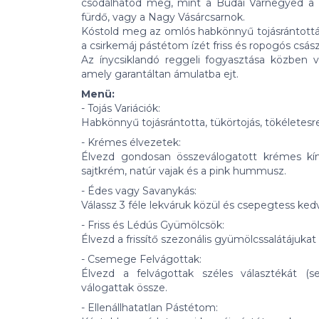
csodálhatod meg, mint a Budai Várnegyed a 
fürdő, vagy a Nagy Vásárcsarnok.
Kóstold meg az omlós habkönnyű tojásrántottát
a csirkemáj pástétom ízét friss és ropogós csás
Az ínycsiklandó reggeli fogyasztása közben 
amely garantáltan ámulatba ejt.
Menü:
- Tojás Variációk:
Habkönnyű tojásrántotta, tükörtojás, tökéletesre
- Krémes élvezetek:
Élvezd gondosan összeválogatott krémes kíná
sajtkrém, natúr vajak és a pink hummusz.
- Édes vagy Savanykás:
Válassz 3 féle lekváruk közül és csepegtess ked
- Friss és Lédús Gyümölcsök:
Élvezd a frissítő szezonális gyümölcssalátájukat 
- Csemege Felvágottak:
Élvezd a felvágottak széles választékát 
válogattak össze.
- Ellenállhatatlan Pástétom: