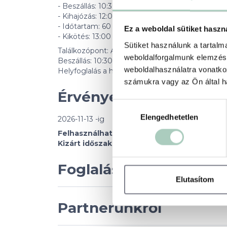
- Beszállás: 10:30
- Kihajózás: 12:00
- Időtartam: 60 perc
Ez a weboldal sütiket haszn
- Kikötés: 13:00
Sütiket használunk a tartal
Találkozópont: Akadémia 2 – Gróf Széchényi Ha
weboldalforgalmunk elemzésé
Beszállás: 10:30-tól 12:00-ig bármikor lehetsége
weboldalhasználatra vonatko
Helyfoglalás a hajón érkezési sorrendben történi
számukra vagy az Ön által ha
Érvényesség
Hozzájárulás
Elengedhetetlen
kiválasztása
2026-11-13 -ig
Felhasználható:
2026.03.14-től minden szomb
Kizárt időszak:
augusztus 20, karácsony
Foglalási feltételek
Elutasítom
Partnerünkről