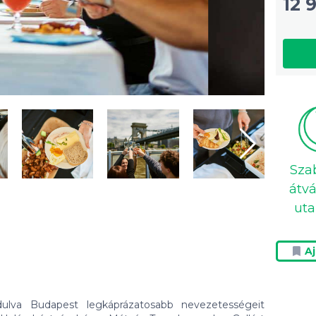
12 
Sza
átvá
uta
A
ndulva Budapest legkáprázatosabb nevezetességeit