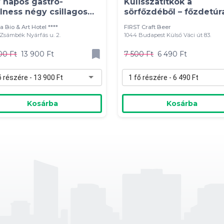
 napos gastro-
Kulisszatitkok a
lness négy csillagos
sörfőzdéből – főzdetúr
llodában
sörkóstoló
a Bio & Art Hotel ****
FIRST Craft Beer
Zsámbék Nyárfás u. 2.
1044 Budapest Külső Váci út 83.
00 Ft
13 900 Ft
7 500 Ft
6 490 Ft
ő részére - 13 900 Ft
1 fő részére - 6 490 Ft
Kosárba
Kosárba