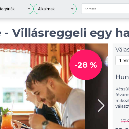
tegóriák
Alkalmak
- Villásreggeli egy h
Vála
1 fel
-28 %
Hung
Készül
főváro
miközb
válasz
17 