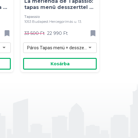
La merienda de Tapassio:
a és
tapas menü desszerttel 2
főre
Tapassio
1053 Budapest Hercegprímás u. 13.
33 500 Ft
22 990 Ft
Páros Tapas menü + desszert - 22 990 Ft
Kosárba