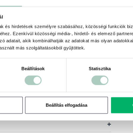
ál
mak és hirdetések személyre szabásához, közösségi funkciók biz
jó
hez. Ezenkívül közösségi média-, hirdető- és elemező partner
s.
zó adatait, akik kombinálhatják az adatokat más olyan adatokka
k 10:30-tól.
sznált más szolgáltatásokból gyűjtöttek.
Beállítások
Statisztika
aton
+
Beállítás elfogadása
+