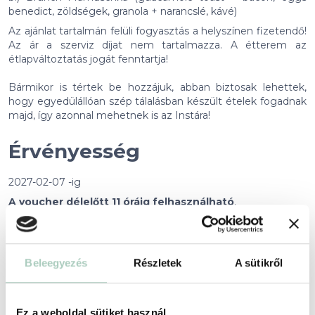
benedict, zöldségek, granola + narancslé, kávé)
Az ajánlat tartalmán felüli fogyasztás a helyszínen fizetendő!
Az ár a szerviz díjat nem tartalmazza. A étterem az
étlapváltoztatás jogát fenntartja!
Bármikor is tértek be hozzájuk, abban biztosak lehettek,
hogy egyedülállóan szép tálalásban készült ételek fogadnak
majd, így azonnal mehetnek is az Instára!
Érvényesség
2027-02-07 -ig
A voucher délelőtt 11 óráig felhasználható
.
Foglalási feltételek
+
Beleegyezés
Részletek
A sütikről
Partnerünkről
+
Ez a weboldal sütiket használ