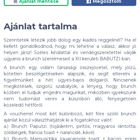
Ajánlat mentése
Megosztom
Ajánlat tartalma
Szerintetek létezik jobb dolog egy kiadós reggelinél? Ha el
kellett gondolkodnod, hogy mi lehetne a válasz, akkor jó
helyen jársz! Széles kínálattal és vendégszeretettel várják
ugyanis a brunch szerelmeseit a XII.kerületi BABUTZI-ban.
A brunch egy vidám társasági összejövetel, mely jóízű,
kötetlen beszélgetéseken alapszik, és segít elterelni a
figyelmünket a hét ügyes-bajos dolgairól. Nincsenek
megkötések, szigorú szabályok, a lényeg, hogy brunch
közben el tudjuk engedni magunkat, miközben igyekszünk
nem tudomást venni a küszöbön álló, fenyegetően
közeledő hétfőről.
A voucherrel most két különböző, két főre szóló brunch
ajánlat közül választhatjátok ki a fogatokhoz valót:
a.) Brunch Paputzi (tojáskrém, pirítós, magyaros rántotta,
zöldségek, francia toast + narancslé, kávé)
b.) Brunch Mamuschka (guacamole toast + bacon, eggs