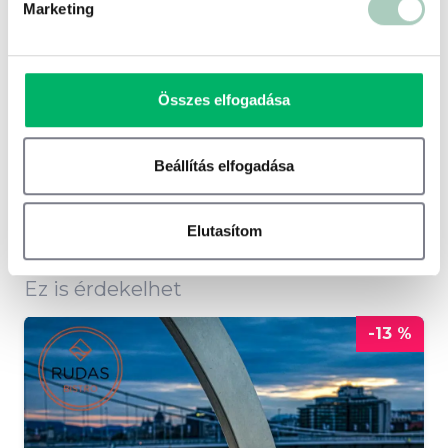
Terms of use
© 1987–2026 HERE
Marketing
Nyitvatartás
Összes elfogadása
Hétfőtől péntekig: 07:30 - 15:00
Beállítás elfogadása
Szombat - Vasárnap: 08:00 - 14:00
Elutasítom
Ez is érdekelhet
-13 %