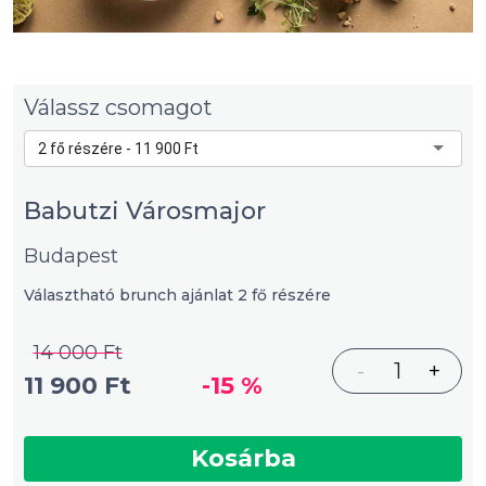
Válassz csomagot
2 fő részére - 11 900 Ft
Babutzi Városmajor
Budapest
Választható brunch ajánlat 2 fő részére
14 000 Ft
-
1
+
11 900 Ft
-15 %
Kosárba