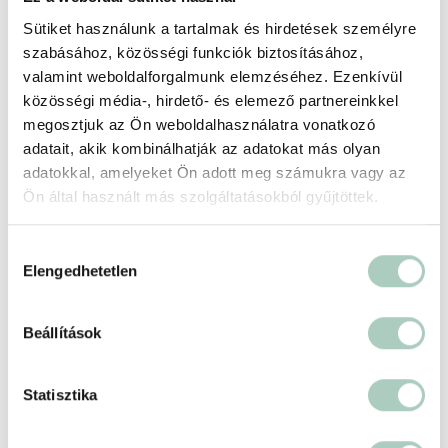
Sütiket használunk a tartalmak és hirdetések személyre
Helyszín
szabásához, közösségi funkciók biztosításához,
valamint weboldalforgalmunk elemzéséhez. Ezenkívül
Babutzi Városmajor
közösségi média-, hirdető- és elemező partnereinkkel
1112 Budapest Városmajor utca 12.
megosztjuk az Ön weboldalhasználatra vonatkozó
https://babutzi.hu/
adatait, akik kombinálhatják az adatokat más olyan
adatokkal, amelyeket Ön adott meg számukra vagy az
Ön által használt más szolgáltatásokból gyűjtöttek.
Hozzájárulás
Elengedhetetlen
kiválasztása
Beállítások
Statisztika
500 ft