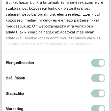
Sütiket használunk a tartalmak és hirdetések személyre
szabásához, közösségi funkciók biztosításához,
Partnerünkről
+
valamint weboldalforgalmunk elemzéséhez. Ezenkívül
közösségi média-, hirdető- és elemező partnereinkkel
megosztjuk az Ön weboldalhasználatra vonatkozó
Helyszín
adatait, akik kombinálhatják az adatokat más olyan
adatokkal, amelyeket Ön adott meg számukra vagy az
GasztroÉn
Ön által használt más szolgáltatásokból gyűjtöttek.
1062 Budapest Bajza utca 55. I.em. 5.
https://www.gasztroen.hu/
Hozzájárulás
Elengedhetetlen
kiválasztása
Beállítások
Statisztika
Marketing