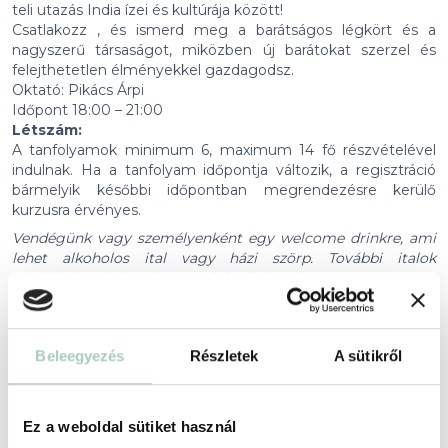
teli utazás India ízei és kultúrája között!
Csatlakozz , és ismerd meg a barátságos légkört és a
nagyszerű társaságot, miközben új barátokat szerzel és
felejthetetlen élményekkel gazdagodsz.
Oktató: Pikács Árpi
Időpont 18:00 – 21:00
Létszám:
A tanfolyamok minimum 6, maximum 14 fő részvételével
indulnak. Ha a tanfolyam időpontja változik, a regisztráció
bármelyik későbbi időpontban megrendezésre kerülő
kurzusra érvényes.
Vendégünk vagy személyenként egy welcome drinkre, ami
lehet alkoholos ital vagy házi szörp. További italok
vásárlására a helyszínen van lehetőséged!
Érvényesség
Beleegyezés
Részletek
A sütikről
2027-02-06 -ig
Foglalási feltételek
+
Ez a weboldal sütiket használ