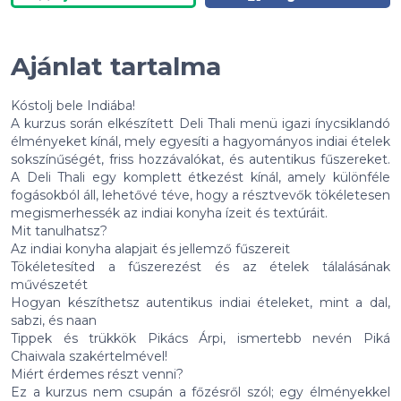
Ajánlat tartalma
Kóstolj bele Indiába!
A kurzus során elkészített Deli Thali menü igazi ínycsiklandó
élményeket kínál, mely egyesíti a hagyományos indiai ételek
sokszínűségét, friss hozzávalókat, és autentikus fűszereket.
A Deli Thali egy komplett étkezést kínál, amely különféle
fogásokból áll, lehetővé téve, hogy a résztvevők tökéletesen
megismerhessék az indiai konyha ízeit és textúráit.
Mit tanulhatsz?
Az indiai konyha alapjait és jellemző fűszereit
Tökéletesíted a fűszerezést és az ételek tálalásának
művészetét
Hogyan készíthetsz autentikus indiai ételeket, mint a dal,
sabzi, és naan
Tippek és trükkök Pikács Árpi, ismertebb nevén Piká
Chaiwala szakértelmével!
Miért érdemes részt venni?
Ez a kurzus nem csupán a főzésről szól; egy élményekkel