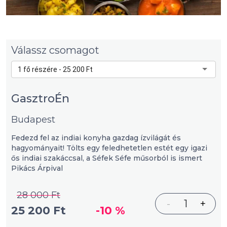
Válassz csomagot
1 fő részére - 25 200 Ft
GasztroÉn
Budapest
Fedezd fel az indiai konyha gazdag ízvilágát és
hagyományait! Tölts egy feledhetetlen estét egy igazi
ős indiai szakáccsal, a Séfek Séfe műsorból is ismert
Pikács Árpival
28 000 Ft
-
1
+
25 200 Ft
-10 %