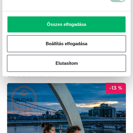
500 ft
Összes elfogadása
Terms of use
© 1987–2026 HERE
Beállítás elfogadása
Elutasítom
Ez is érdekelhet
-13 %