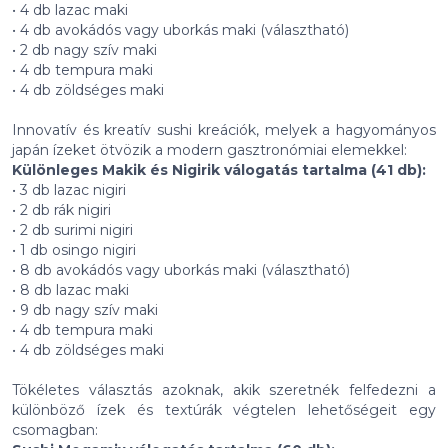
• 4 db lazac maki
• 4 db avokádós vagy uborkás maki (választható)
• 2 db nagy szív maki
• 4 db tempura maki
• 4 db zöldséges maki
Innovatív és kreatív sushi kreációk, melyek a hagyományos
japán ízeket ötvözik a modern gasztronómiai elemekkel:
Különleges Makik és Nigirik válogatás tartalma (41 db):
• 3 db lazac nigiri
• 2 db rák nigiri
• 2 db surimi nigiri
• 1 db osingo nigiri
• 8 db avokádós vagy uborkás maki (választható)
• 8 db lazac maki
• 9 db nagy szív maki
• 4 db tempura maki
• 4 db zöldséges maki
Tökéletes választás azoknak, akik szeretnék felfedezni a
különböző ízek és textúrák végtelen lehetőségeit egy
csomagban: