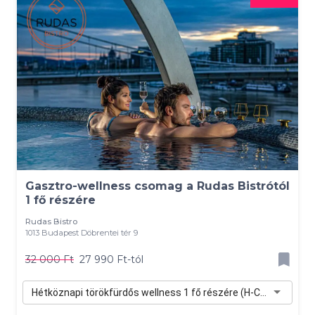
Gasztro-wellness csomag a Rudas Bistrótól
1 fő részére
Rudas Bistro
1013 Budapest Döbrentei tér 9
32 000 Ft
27 990 Ft-tól
Hétköznapi törökfürdős wellness 1 fő részére (H-Cs) - 27 990 Ft