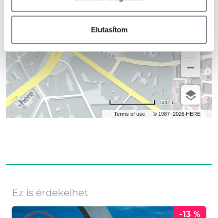
Elutasítom
500 ft
Terms of use
© 1987–2026 HERE
Ez is érdekelhet
-13 %