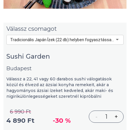
Válassz csomagot
Tradicionális Japán Ízek (22 db) helyben fogyasztással - 4 890 Ft
Sushi Garden
Budapest
Válassz a 22, 41 vagy 60 darabos sushi válogatások
közül és élvezd az ázsiai konyha remekeit, akár a
hagyományos ázsiai ízeket kedveled, akár maki- és
nigirikülönlegességeket szeretnél kipróbálni
6 990 Ft
-
1
+
4 890 Ft
-30 %