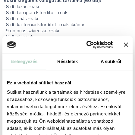
Sushi Megamix válogatás tartalma (60 db):
• 8 db lazac maki
• 8 db tempura kiforditott maki
• 8 db óriás maki
• 8 db kaliforniai kiforditott maki ikrában
• 9 db óriás szívecske maki
• 8 db rák maki
• 8 db nigiri
• 3 db gunkan
Az ajánlat tartalmán felüli fogyasztás a helyszínen fizetendő!
Beleegyezés
Részletek
A sütikről
Elviteles rendelés esetén gondoskodunk arról, hogy a Sushi
Garden ínycsiklandó falatai ne csak ízletesek, hanem
Ez a weboldal sütiket használ
elegánsan tálalva érkezzenek hozzád. Az ételeinket egy
gondosan megtervezett dobozban viheted magaddal,
Sütiket használunk a tartalmak és hirdetések személyre
amely nemcsak a sushi frissességét őrzi meg, hanem az
szabásához, közösségi funkciók biztosításához,
étkezés élményét is stílusossá teszi. A dobozban helyet kap
valamint weboldalforgalmunk elemzéséhez. Ezenkívül
még a finom szójaszósz, a pikáns wasabi, a frissítő gyömbér,
közösségi média-, hirdető- és elemező partnereinkkel
valamint egy pár evőpálcika is – így minden adott, hogy
otthon vagy útközben is tökéletes sushi élményben legyen
megosztjuk az Ön weboldalhasználatra vonatkozó
részed.
adatait, akik kombinálhatják az adatokat más olyan