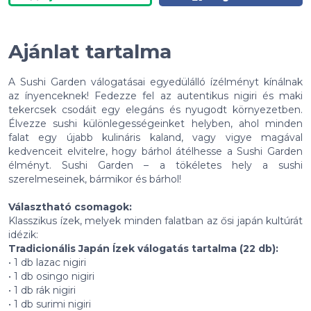
Ajánlat tartalma
A Sushi Garden válogatásai egyedülálló ízélményt kínálnak
az ínyenceknek! Fedezze fel az autentikus nigiri és maki
tekercsek csodáit egy elegáns és nyugodt környezetben.
Élvezze sushi különlegességeinket helyben, ahol minden
falat egy újabb kulináris kaland, vagy vigye magával
kedvenceit elvitelre, hogy bárhol átélhesse a Sushi Garden
élményt. Sushi Garden – a tökéletes hely a sushi
szerelmeseinek, bármikor és bárhol!
Választható csomagok:
Klasszikus ízek, melyek minden falatban az ősi japán kultúrát
idézik:
Tradicionális Japán Ízek válogatás tartalma (22 db):
• 1 db lazac nigiri
• 1 db osingo nigiri
• 1 db rák nigiri
• 1 db surimi nigiri