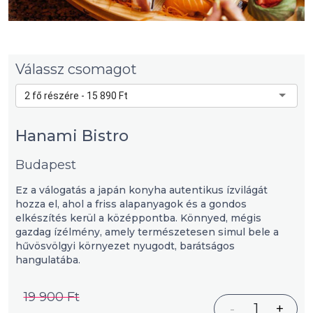
Válassz csomagot
2 fő részére - 15 890 Ft
Hanami Bistro
Budapest
Ez a válogatás a japán konyha autentikus ízvilágát
hozza el, ahol a friss alapanyagok és a gondos
elkészítés kerül a középpontba. Könnyed, mégis
gazdag ízélmény, amely természetesen simul bele a
hűvösvölgyi környezet nyugodt, barátságos
hangulatába.
19 900 Ft
-
1
+