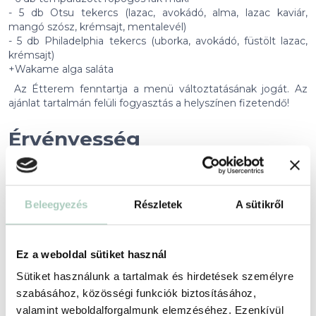
- 5 db Otsu tekercs (lazac, avokádó, alma, lazac kaviár,
mangó szósz, krémsajt, mentalevél)
- 5 db Philadelphia tekercs (uborka, avokádó, füstölt lazac,
krémsajt)
+Wakame alga saláta
Az Étterem fenntartja a menü változtatásának jogát. Az
ajánlat tartalmán felüli fogyasztás a helyszínen fizetendő!
Érvényesség
2027-02-06 -ig
Foglalási feltételek
Beleegyezés
Részletek
A sütikről
+
Partnerünkről
Ez a weboldal sütiket használ
+
Sütiket használunk a tartalmak és hirdetések személyre
szabásához, közösségi funkciók biztosításához,
Helyszín
valamint weboldalforgalmunk elemzéséhez. Ezenkívül