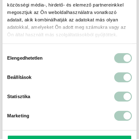
közösségi média-, hirdető- és elemező partnereinkkel
Hanami Bistro
megosztjuk az Ön weboldalhasználatra vonatkozó
adatait, akik kombinálhatják az adatokat más olyan
1028 Budapest Hidegkúti út 79
adatokkal, amelyeket Ön adott meg számukra vagy az
https://hanami-sushi.hu/hanami-bistro/
Ön által használt más szolgáltatásokból gyűjtöttek.
Hozzájárulás
Elengedhetetlen
kiválasztása
Beállítások
Statisztika
Marketing
500 ft
Terms of use
© 1987–2026 HERE