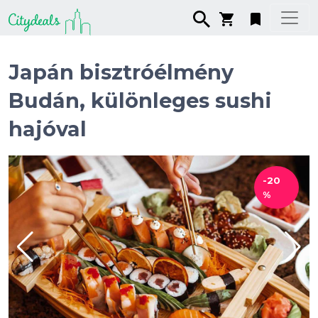
Japán bisztróélmény
Budán, különleges sushi
hajóval
-20
%