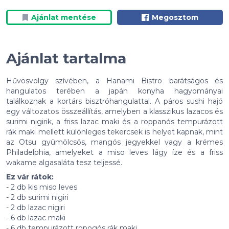
Ajánlat mentése
Megosztom
Ajánlat tartalma
Hűvösvölgy szívében, a Hanami Bistro barátságos és
hangulatos terében a japán konyha hagyományai
találkoznak a kortárs bisztróhangulattal. A páros sushi hajó
egy változatos összeállítás, amelyben a klasszikus lazacos és
surimi nigirik, a friss lazac maki és a roppanós tempurázott
rák maki mellett különleges tekercsek is helyet kapnak, mint
az Otsu gyümölcsös, mangós jegyekkel vagy a krémes
Philadelphia, amelyeket a miso leves lágy íze és a friss
wakame algasaláta tesz teljessé.
Ez vár rátok:
- 2 db kis miso leves
- 2 db surimi nigiri
- 2 db lazac nigiri
- 6 db lazac maki
- 6 db tempurázott ropogós rák maki