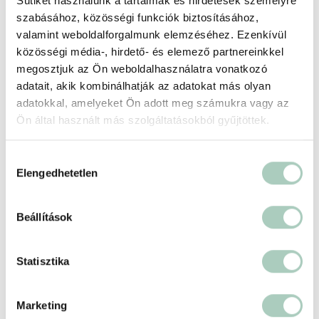
Sütiket használunk a tartalmak és hirdetések személyre
1137 Budapest Pannónia utca 13
szabásához, közösségi funkciók biztosításához,
https://www.facebook.com/profile.php?id=61557775187263
valamint weboldalforgalmunk elemzéséhez. Ezenkívül
közösségi média-, hirdető- és elemező partnereinkkel
megosztjuk az Ön weboldalhasználatra vonatkozó
adatait, akik kombinálhatják az adatokat más olyan
adatokkal, amelyeket Ön adott meg számukra vagy az
Ön által használt más szolgáltatásokból gyűjtöttek.
Hozzájárulás
Elengedhetetlen
kiválasztása
Beállítások
500 ft
Terms of use
© 1987–2026 HERE
Statisztika
Marketing