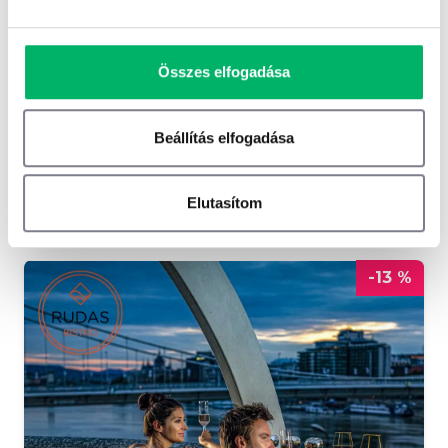
Nyitvatartás
H: Zárva
K-CS: 12:00-22:00
Összes elfogadása
P-Sz: 12:00-01:00
V: 12:00-20:00
Beállítás elfogadása
Elutasítom
Ez is érdekelhet
-13 %