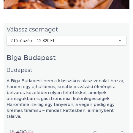
Válassz csomagot
2 fő részére - 12 320 Ft
Biga Budapest
Budapest
A Biga Budapest nem a klasszikus olasz vonalat hozza,
hanem egy újhullámos, kreatív pizzázási élményt a
belváros közelében olyan feltétekkel, amelyek
önmagukban is gasztronómiai különlegességek.
Háromféle ízvilág egy tányéron, a végén pedig egy
krémes tiramisu – mindez kettesben, élményként
tálalva.
15 400 Ft