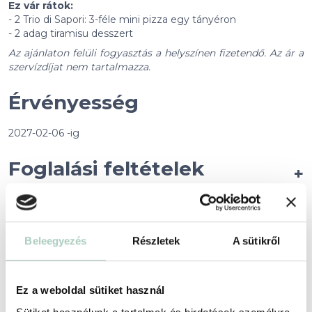
Ez vár rátok:
- 2 Trio di Sapori: 3-féle mini pizza egy tányéron
- 2 adag tiramisu desszert
Az ajánlaton felüli fogyasztás a helyszínen fizetendő. Az ár a
szervízdíjat nem tartalmazza.
Érvényesség
2027-02-06 -ig
Foglalási feltételek
+
Partnerünkről
+
Beleegyezés
Részletek
A sütikről
Helyszín
Ez a weboldal sütiket használ
Biga Budapest