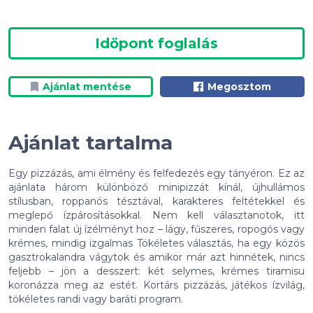
Időpont foglalás
Ajánlat mentése
Megosztom
Ajánlat tartalma
Egy pizzázás, ami élmény és felfedezés egy tányéron. Ez az
ajánlata három különböző minipizzát kínál, újhullámos
stílusban, roppanós tésztával, karakteres feltétekkel és
meglepő ízpárosításokkal. Nem kell választanotok, itt
minden falat új ízélményt hoz – lágy, fűszeres, ropogós vagy
krémes, mindig izgalmas Tökéletes választás, ha egy közös
gasztrokalandra vágytok és amikor már azt hinnétek, nincs
feljebb – jön a desszert: két selymes, krémes tiramisu
koronázza meg az estét. Kortárs pizzázás, játékos ízvilág,
tökéletes randi vagy baráti program.