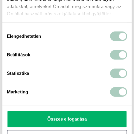
adatokkal, amelyeket Ön adott meg számukra vagy az
Ön által használt más szolgáltatásokból gyűjtöttek.
Hozzájárulás
Elengedhetetlen
kiválasztása
Beállítások
Statisztika
500 ft
Terms of use
© 1987–2026 HERE
Marketing
Összes elfogadása
Ez is érdekelhet