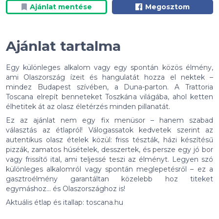
Ajánlat mentése
Megosztom
Ajánlat tartalma
Egy különleges alkalom vagy egy spontán közös élmény,
ami Olaszország ízeit és hangulatát hozza el nektek –
mindez Budapest szívében, a Duna-parton. A Trattoria
Toscana elrepít benneteket Toszkána világába, ahol ketten
élhetitek át az olasz életérzés minden pillanatát.
Ez az ajánlat nem egy fix menüsor – hanem szabad
választás az étlapról! Válogassatok kedvetek szerint az
autentikus olasz ételek közül: friss tészták, házi készítésű
pizzák, zamatos húsételek, desszertek, és persze egy jó bor
vagy frissítő ital, ami teljessé teszi az élményt. Legyen szó
különleges alkalomról vagy spontán meglepetésről – ez a
gasztroélmény garantáltan közelebb hoz titeket
egymáshoz… és Olaszországhoz is!
Aktuális étlap és itallap:
toscana.hu