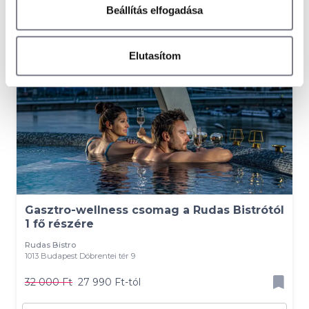
Beállítás elfogadása
-13 %
Elutasítom
Gasztro-wellness csomag a Rudas Bistrótól
1 fő részére
Rudas Bistro
1013 Budapest Döbrentei tér 9
32 000 Ft
27 990 Ft-tól