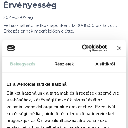
Érvényesség
2027-02-07 -ig
Felhasználható hétköznaponként 12:00-18:00 óra között.
Érkezés ennek megfelelően előtte.
Foglalási feltételek
+
Beleegyezés
Részletek
A sütikről
Partnerünkről
+
Ez a weboldal sütiket használ
Helyszín
Sütiket használunk a tartalmak és hirdetések személyre
szabásához, közösségi funkciók biztosításához,
Trattoria Toscana
valamint weboldalforgalmunk elemzéséhez. Ezenkívül
1056 Budapest Belgrád rakpart 13-15
közösségi média-, hirdető- és elemező partnereinkkel
https://www.toscana.hu/
megosztjuk az Ön weboldalhasználatra vonatkozó
adatait, akik kombinálhatják az adatokat más olyan