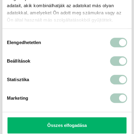
https://tenapod.shop/
adatait, akik kombinálhatják az adatokat más olyan
adatokkal, amelyeket Ön adott meg számukra vagy az
Ön által használt más szolgáltatásokból gyűjtöttek.
Hozzájárulás
Elengedhetetlen
kiválasztása
Beállítások
Statisztika
500 ft
Terms of use
© 1987–2026 HERE, IGN, Deutschland
Marketing
Összes elfogadása