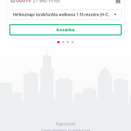
32 000 Ft
27 990 Ft-tól
Hétköznapi törökfürdős wellness 1 fő részére (H-Cs) - 27 990 Ft
Kosárba
Kapcsolat
Adatvédelmi nyilatkozat