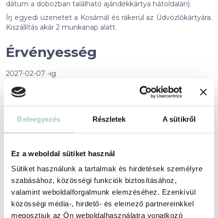
dátum a dobozban található ajándékkártya hátoldalán).
Írj egyedi üzenetet a Kosárnál és rákerül az Üdvözlőkártyára.
Kiszállítás akár 2 munkanap alatt.
Érvényesség
2027-02-07 -ig
Foglalási feltételek
+
Beleegyezés
Részletek
A sütikről
Partnerünkről
+
Ez a weboldal sütiket használ
Helyszín
Sütiket használunk a tartalmak és hirdetések személyre
szabásához, közösségi funkciók biztosításához,
valamint weboldalforgalmunk elemzéséhez. Ezenkívül
Te Napod.shop - A tökéletes este
közösségi média-, hirdető- és elemező partnereinkkel
Kiszállítás országosan 1-2 munkanap alatt
megosztjuk az Ön weboldalhasználatra vonatkozó