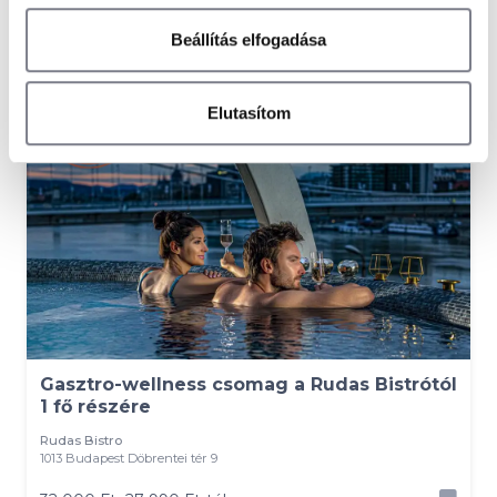
Ez is érdekelhet
Beállítás elfogadása
-13 %
Elutasítom
Gasztro-wellness csomag a Rudas Bistrótól
1 fő részére
Rudas Bistro
1013 Budapest Döbrentei tér 9