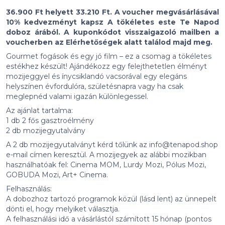
36.900 Ft helyett 33.210 Ft. A voucher megvásárlásával
10% kedvezményt kapsz A tökéletes este Te Napod
doboz árából. A kuponkódot visszaigazoló mailben a
voucherben az Elérhetőségek alatt találod majd meg.
Gourmet fogások és egy jó film – ez a csomag a tökéletes
estékhez készült! Ajándékozz egy felejthetetlen élményt
mozijeggyel és ínycsiklandó vacsorával egy elegáns
helyszínen évfordulóra, születésnapra vagy ha csak
meglepnéd valami igazán különlegessel.
Az ajánlat tartalma:
1 db 2 fős gasztroélmény
2 db mozijegyutalvány
A 2 db mozijegyutalványt kérd tőlünk az
info@tenapod.shop
e-mail címen keresztül. A mozijegyek az alábbi mozikban
használhatóak fel: Cinema MOM, Lurdy Mozi, Pólus Mozi,
GOBUDA Mozi, Art+ Cinema.
Felhasználás:
A dobozhoz tartozó programok közül (lásd lent) az ünnepelt
dönti el, hogy melyiket választja.
A felhasználási idő a vásárlástól számított 15 hónap (pontos