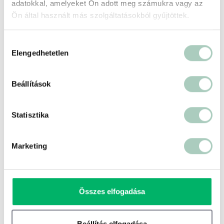
adatokkal, amelyeket Ön adott meg számukra vagy az
Ön által használt más szolgáltatásokból gyűjtöttek.
Hozzájárulás
Elengedhetetlen
kiválasztása
Beállítások
500 ft
Statisztika
Terms of use
© 1987–2026 HERE, IGN, Deutschland
Marketing
Összes elfogadása
Ez is érdekelhet
Beállítás elfogadása