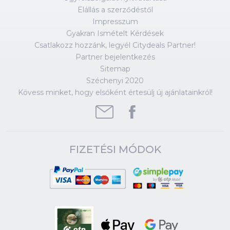
Elállás a szerződéstől
Impresszum
Gyakran Ismételt Kérdések
Csatlakozz hozzánk, legyél Citydeals Partner!
Partner bejelentkezés
Sitemap
Széchenyi 2020
Kövess minket, hogy elsőként értesülj új ajánlatainkról!
FIZETÉSI MÓDOK