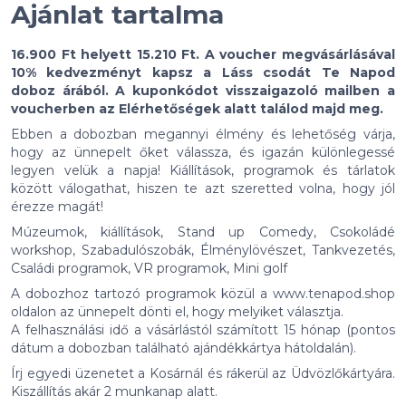
Ajánlat tartalma
16.900 Ft helyett 15.210 Ft. A voucher megvásárlásával
10% kedvezményt kapsz a Láss csodát Te Napod
doboz árából. A kuponkódot visszaigazoló mailben a
voucherben az Elérhetőségek alatt találod majd meg.
Ebben a dobozban megannyi élmény és lehetőség várja,
hogy az ünnepelt őket válassza, és igazán különlegessé
legyen velük a napja! Kiállítások, programok és tárlatok
között válogathat, hiszen te azt szeretted volna, hogy jól
érezze magát!
Múzeumok, kiállítások, Stand up Comedy, Csokoládé
workshop, Szabadulószobák, Élménylövészet, Tankvezetés,
Családi programok, VR programok, Mini golf
A dobozhoz tartozó programok közül a
www.tenapod.shop
oldalon az ünnepelt dönti el, hogy melyiket választja.
A felhasználási idő a vásárlástól számított 15 hónap (pontos
dátum a dobozban található ajándékkártya hátoldalán).
Írj egyedi üzenetet a Kosárnál és rákerül az Üdvözlőkártyára.
Kiszállítás akár 2 munkanap alatt.