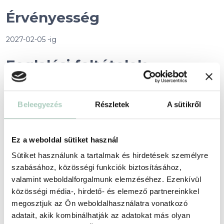
Érvényesség
2027-02-05 -ig
Foglalási feltételek
+
Partnerünkről
+
Beleegyezés
Részletek
A sütikről
Helyszín
Ez a weboldal sütiket használ
Sütiket használunk a tartalmak és hirdetések személyre
Te Napod.shop - Láss csodát
szabásához, közösségi funkciók biztosításához,
Kiszállítás országosan 1-2 munkanap alatt
valamint weboldalforgalmunk elemzéséhez. Ezenkívül
https://tenapod.shop/
közösségi média-, hirdető- és elemező partnereinkkel
megosztjuk az Ön weboldalhasználatra vonatkozó
adatait, akik kombinálhatják az adatokat más olyan