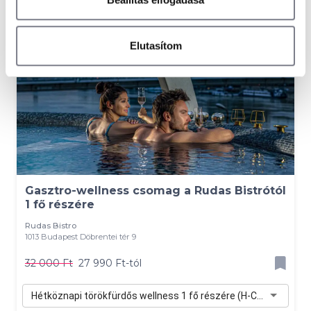
-13 %
Elutasítom
Gasztro-wellness csomag a Rudas Bistrótól
1 fő részére
Rudas Bistro
1013 Budapest Döbrentei tér 9
32 000 Ft
27 990 Ft-tól
Hétköznapi törökfürdős wellness 1 fő részére (H-Cs) - 27 990 Ft