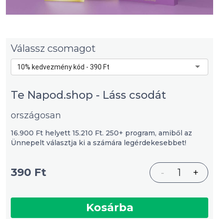
Válassz csomagot
10% kedvezmény kód - 390 Ft
Te Napod.shop - Láss csodát
országosan
16.900 Ft helyett 15.210 Ft. 250+ program, amiből az
Ünnepelt választja ki a számára legérdekesebbet!
390 Ft
-
1
+
Kosárba