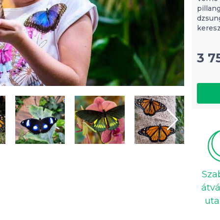
pillan
dzsung
keresz
3 7
Sza
átvá
uta