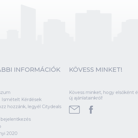
BBI INFORMÁCIÓK
KÖVESS MINKET!
szum
Kövess minket, hogy elsőként ér
új ajánlatainkról!
 Ismételt Kérdések
ozz hozzánk, legyél Citydeals
!
 bejelentkezés
p
nyi 2020