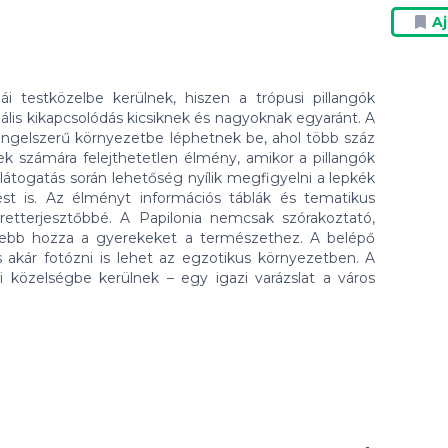
A
i testközelbe kerülnek, hiszen a trópusi pillangók
eális kikapcsolódás kicsiknek és nagyoknak egyaránt. A
ungelszerű környezetbe léphetnek be, ahol több száz
 számára felejthetetlen élmény, amikor a pillangók
 látogatás során lehetőség nyílik megfigyelni a lepkék
lést is. Az élményt információs táblák és tematikus
retterjesztőbbé. A Papilonia nemcsak szórakoztató,
lebb hozza a gyerekeket a természethez. A belépő
és akár fotózni is lehet az egzotikus környezetben. A
i közelségbe kerülnek – egy igazi varázslat a város