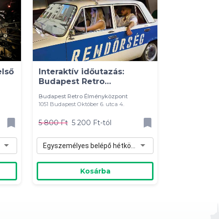
lső
Interaktív időutazás:
Budapest Retro
élményközpont belépő
Budapest Retro Élményközpont
1051 Budapest Október 6. utca 4.
5 800 Ft
5 200 Ft-tól
Egyszemélyes belépő hétköznapra - 5 200 Ft
Kosárba