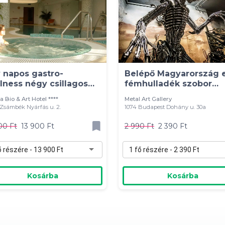
 napos gastro-
Belépő Magyarország e
lness négy csillagos
fémhulladék szobor
llodában
kiállítására
a Bio & Art Hotel ****
Metal Art Gallery
Zsámbék Nyárfás u. 2.
1074 Budapest Dohány u. 30a
00 Ft
13 900 Ft
2 990 Ft
2 390 Ft
ő részére - 13 900 Ft
1 fő részére - 2 390 Ft
Kosárba
Kosárba