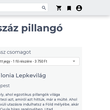
száz pillangó
ssz csomagot
tt jegy - 1 fő részére - 3 750 Ft
ilonia Lepkevilág
pest
ly, ahol egzotikus pillangók világa
tezi azt, amiről azt hittük, már a múlté. Ahol
vüli utazásra indulhatsz a Föld mélyébe, akár
Gyula híres regényében. Utad