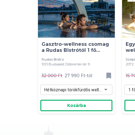
Gasztro-wellness csomag
Egy
a Rudas Bistrótól 1 fő
wel
részére
szá
Rudas Bistro
Szépi
1013 Budapest Döbrentei tér 9
2072 
32 000 Ft
27 990 Ft-tól
15 7
Hétköznapi törökfürdős wellness 1 fő részére (H-Cs) - 27 990 Ft
1 f
Kosárba