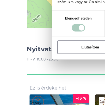
számukra vagy az Ön által ha
Hozzájárulás
Elengedhetetlen
kiválasztása
Nyitvatartás
Elutasítom
H - V: 10:00 - 20:00
Ez is érdekelhet
-13 %