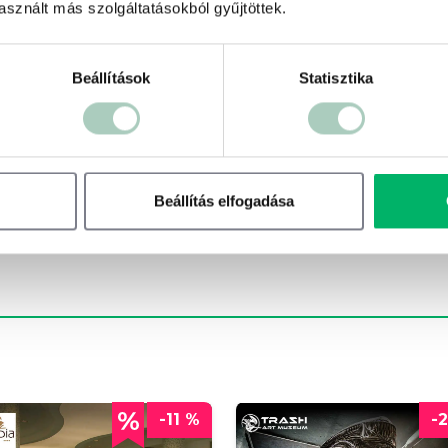
sznált más szolgáltatásokból gyűjtöttek.
Beállítások
Statisztika
500 ft
Terms of use
© 1987–2026 HERE
Beállítás elfogadása
-11 %
-