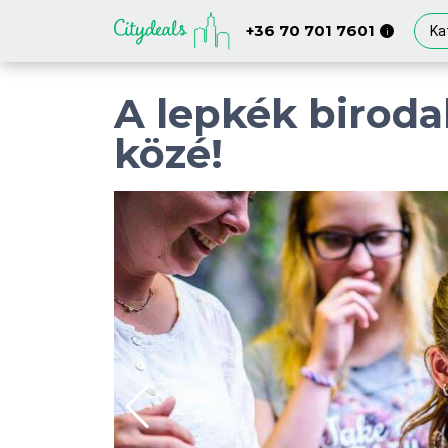
+36 70 701 7601
Ka
i
A lepkék biroda
közé!