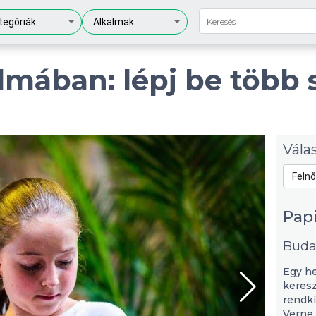
tegóriák
Alkalmak
lmában: lépj be több 
Vála
Felnő
Pap
Buda
Egy he
keresz
rendkí
Verne 