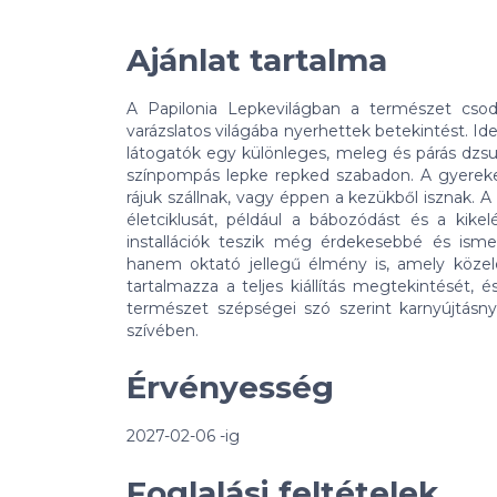
Ajánlat tartalma
A Papilonia Lepkevilágban a természet csodá
varázslatos világába nyerhettek betekintést. Id
látogatók egy különleges, meleg és párás dzs
színpompás lepke repked szabadon. A gyerekek
rájuk szállnak, vagy éppen a kezükből isznak. A
életciklusát, például a bábozódást és a kike
installációk teszik még érdekesebbé és isme
hanem oktató jellegű élmény is, amely köze
tartalmazza a teljes kiállítás megtekintését, 
természet szépségei szó szerint karnyújtásny
szívében.
Érvényesség
2027-02-06 -ig
Foglalási feltételek