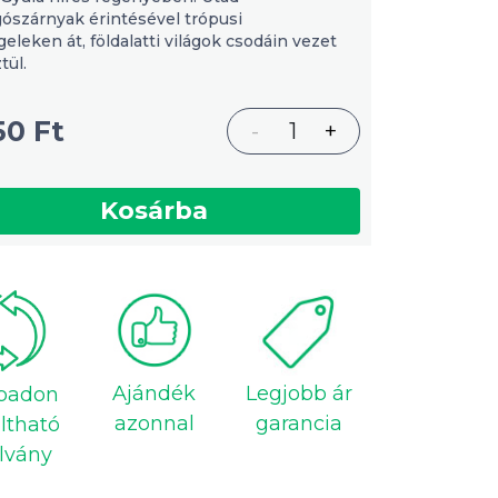
gószárnyak érintésével trópusi
eleken át, földalatti világok csodáin vezet
tül.
50 Ft
-
1
+
Kosárba
Ajándék
Legjobb ár
badon
azonnal
garancia
ltható
lvány