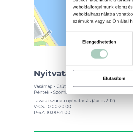
weboldalforgalmunk elemzésé
weboldalhasználatra vonatko
számukra vagy az Ön által ha
Hozzájárulás
Elengedhetetlen
kiválasztása
Nyitvatartás
Elutasítom
Vasárnap - Csütörtök: 10:00 – 19:00
Péntek - Szombat: 10:00 – 20:00
Tavaszi szüneti nyitvatartás (április 2-12)
V-CS: 10:00-20:00
P-SZ: 10:00-21:00