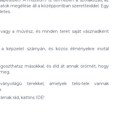
udapestben! A múzeum 12 termében a szórakozás, az
natok megélése áll a középpontban szeretteiddel. Egy
etes.
te vagy a művész, és minden teret saját vásznadként
 képzelet szárnyán, és közös élményekre invitál
goszthatsz másokkal, és éld át annak örömét, hogy
 meg.
ányvilágú terekkel, amelyek telis-tele vannak
.
árnak rád, kattins
IDE
!