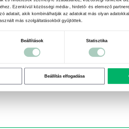
hez. Ezenkívül közösségi média-, hirdető- és elemező partner
zó adatait, akik kombinálhatják az adatokat más olyan adatokka
sznált más szolgáltatásokból gyűjtöttek.
500 ft
Beállítások
Statisztika
Terms of use
© 1987–2026 HERE
Beállítás elfogadása