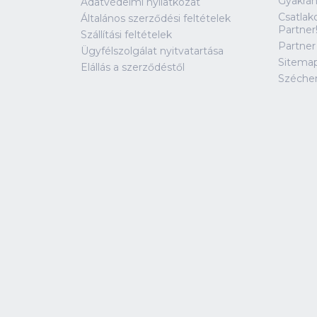
Gyakran
Adatvédelmi nyilatkozat
Csatlak
Általános szerződési feltételek
Partner
Szállítási feltételek
Partner
Ügyfélszolgálat nyitvatartása
Sitema
Elállás a szerződéstől
Széche