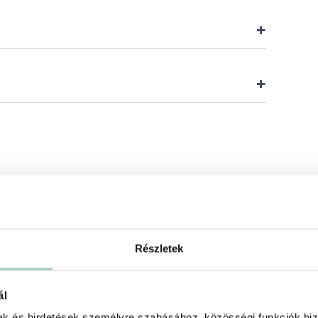
+
+
Részletek
ál
mak és hirdetések személyre szabásához, közösségi funkciók biz