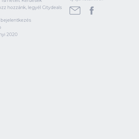
 Ismételt Kérdések
ozz hozzánk, legyél Citydeals
!
 bejelentkezés
p
nyi 2020