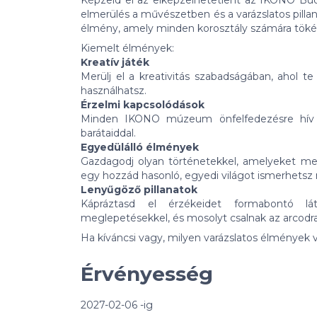
Képzeld el az elképzelhetetlent az IKONO B
elmerülés a művészetben és a varázslatos pilla
élmény, amely minden korosztály számára tökél
Kiemelt élmények:
Kreatív játék
Merülj el a kreativitás szabadságában, ahol 
használhatsz.
Érzelmi kapcsolódások
Minden IKONO múzeum önfelfedezésre hív a
barátaiddal.
Egyedülálló élmények
Gazdagodj olyan történetekkel, amelyeket me
egy hozzád hasonló, egyedi világot ismerhetsz
Lenyűgöző pillanatok
Kápráztasd el érzékeidet formabontó látv
meglepetésekkel, és mosolyt csalnak az arcodra
Ha kíváncsi vagy, milyen varázslatos élmények v
Érvényesség
2027-02-06 -ig