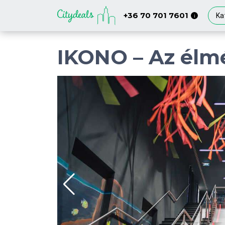
+36 70 701 7601
Ka
i
IKONO – Az élmé