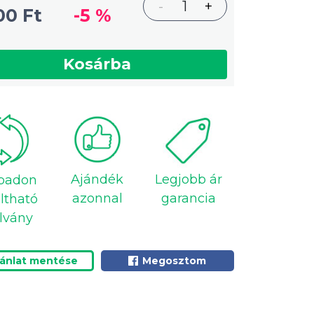
-
1
+
00 Ft
-5 %
Kosárba
Ajándék
Legjobb ár
badon
azonnal
garancia
ltható
lvány
jánlat mentése
Megosztom