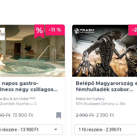
-11 %
-
 napos gastro-
Belépő Magyarország e
lness négy csillagos
fémhulladék szobor
llodában
kiállítására
a Bio & Art Hotel ****
Metal Art Gallery
Zsámbék Nyárfás u. 2.
1074 Budapest Dohány u. 30a
00 Ft
13 900 Ft
2 990 Ft
2 390 Ft
ő részére - 13 900 Ft
1 fő részére - 2 390 Ft