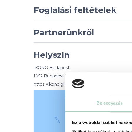
Foglalási feltételek
Partnerünkről
Helyszín
IKONO Budapest
1052 Budapest Váci utca 27
https://ikono.global/en/budapest
Beleegyezés
Ez a weboldal sütiket haszn
Sütiket használunk a tartal