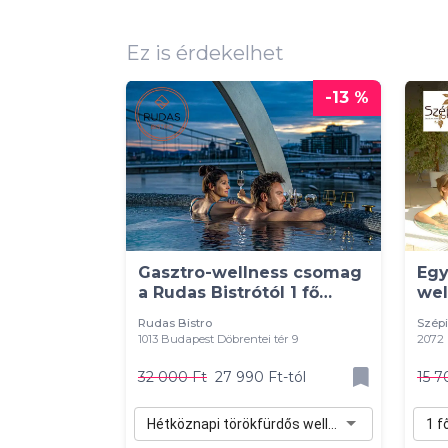
Ez is érdekelhet
-13 %
Gasztro-wellness csomag
Egy
a Rudas Bistrótól 1 fő
wel
részére
szá
Rudas Bistro
Szépi
1013 Budapest Döbrentei tér 9
2072 
32 000 Ft
27 990 Ft-tól
15 7
Hétköznapi törökfürdős wellness 1 fő részére (H-Cs) - 27 990 Ft
1 f