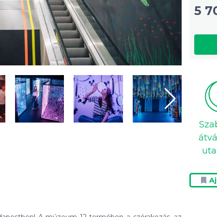
5 7
Sza
átvá
uta
A