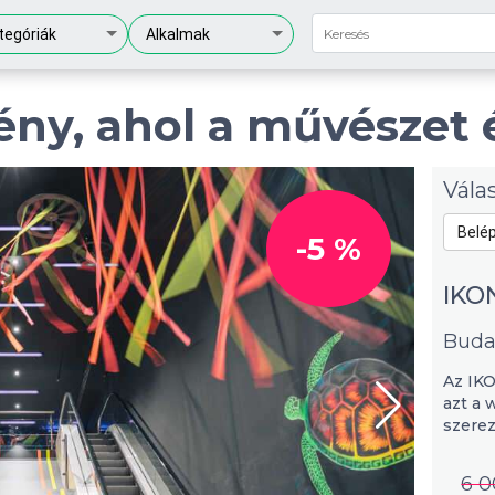
tegóriák
Alkalmak
ny, ahol a művészet é
Vála
-5 %
IKO
Buda
Az IK
azt a 
szerez
6 0