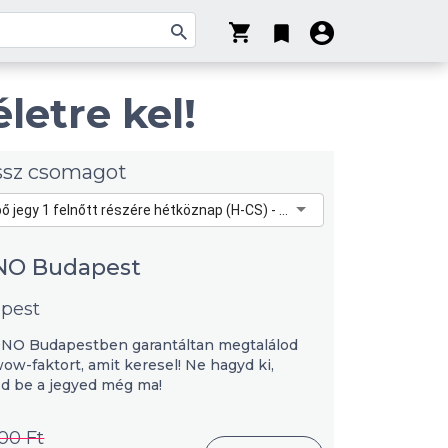
letre kel!
ssz csomagot
Belépő jegy 1 felnőtt részére hétköznap (H-CS) - 14 év felett - 5 700 Ft
NO Budapest
pest
ONO Budapestben garantáltan megtalálod
wow-faktort, amit keresel! Ne hagyd ki,
d be a jegyed még ma!
00 Ft