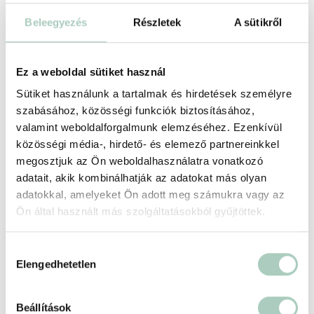
vállalatot
Beleegyezés
Részletek
A sütikről
A teljes játékválasztékot a honlapjukon tekintheted meg:
https://www.playvr.hu/jatekok/
Érvényesség
Ez a weboldal sütiket használ
Sütiket használunk a tartalmak és hirdetések személyre
2027-02-08 -ig
szabásához, közösségi funkciók biztosításához,
valamint weboldalforgalmunk elemzéséhez. Ezenkívül
Foglalási feltételek
közösségi média-, hirdető- és elemező partnereinkkel
+
megosztjuk az Ön weboldalhasználatra vonatkozó
adatait, akik kombinálhatják az adatokat más olyan
Partnerünkről
adatokkal, amelyeket Ön adott meg számukra vagy az
+
Ön által használt más szolgáltatásokból gyűjtöttek.
Helyszín
Hozzájárulás
Elengedhetetlen
kiválasztása
PlayVR Virtuális Valóság Élményközpont
1134 Budapest Róbert Károly körút 67., Domus épület, 1.
Beállítások
emelet