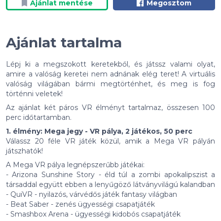
Ajánlat mentése
Megosztom
Ajánlat tartalma
Lépj ki a megszokott keretekből, és játssz valami olyat,
amire a valóság keretei nem adnának elég teret! A virtuális
valóság világában bármi megtörténhet, és meg is fog
történni veletek!
Az ajánlat két páros VR élményt tartalmaz, összesen 100
perc időtartamban.
1. élmény: Mega jegy - VR pálya, 2 játékos, 50 perc
Válassz 20 féle VR játék közül, amik a Mega VR pályán
játszhatók!
A Mega VR pálya legnépszerűbb játékai:
- Arizona Sunshine Story - éld túl a zombi apokalipszist a
társaddal együtt ebben a lenyűgöző látványvilágú kalandban
- QuiVR - nyilazós, várvédős játék fantasy világban
- Beat Saber - zenés ügyességi csapatjáték
- Smashbox Arena - ügyességi kidobós csapatjáték