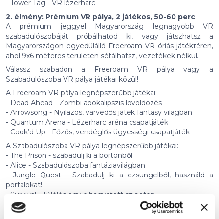
- Tower Tag - VR lézerharc
2. élmény: Prémium VR pálya, 2 játékos, 50-60 perc
A prémium jeggyel Magyarország legnagyobb VR
szabadulószobáját próbálhatod ki, vagy játszhatsz a
Magyarországon egyedülálló Freeroam VR óriás játéktéren,
ahol 9x6 méteres területen sétálhatsz, vezetékek nélkül.
Válassz szabadon a Freeroam VR pálya vagy a
Szabadulószoba VR pálya játékai közül!
A Freeroam VR pálya legnépszerűbb játékai:
- Dead Ahead - Zombi apokalipszis lövöldözés
- Arrowsong - Nyilazós, várvédős játék fantasy világban
- Quantum Arena - Lézerharc aréna csapatjáték
- Cook’d Up - Főzős, vendéglős ügyességi csapatjáték
A Szabadulószoba VR pálya legnépszerűbb játékai:
- The Prison - szabadulj ki a börtönből
- Alice - Szabadulószoba fantáziavilágban
- Jungle Quest - Szabadulj ki a dzsungelből, használd a
portálokat!
- Survival - Túlélés egy elhagyatott szigeten
- House of Fear - horror szabadulószoba
- Cyberpunk - Bújj a kiborgok bőrébe, és győzd le a gonosz