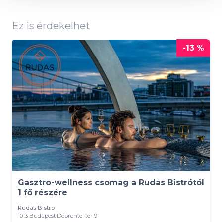
Ez is érdekelhet
-13 %
Gasztro-wellness csomag a Rudas Bistrótól
1 fő részére
Rudas Bistro
1013 Budapest Döbrentei tér 9