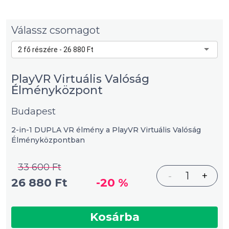
Válassz csomagot
2 fő részére - 26 880 Ft
PlayVR Virtuális Valóság
Élményközpont
Budapest
2-in-1 DUPLA VR élmény a PlayVR Virtuális Valóság
Élményközpontban
33 600 Ft
-
1
+
26 880 Ft
-20 %
Kosárba