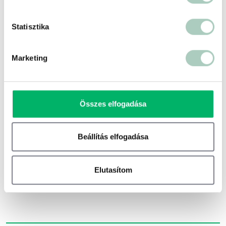
https://www.playvr.hu/
Statisztika
Marketing
Összes elfogadása
Beállítás elfogadása
500 ft
Elutasítom
Terms of use
© 1987–2026 HERE