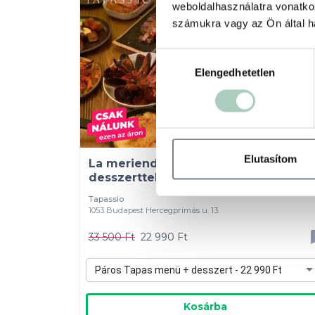
weboldalhasználatra vonatko
számukra vagy az Ön által ha
Hozzájárulás
Elengedhetetlen
kiválasztása
Elutasítom
La merienda de Tapassio: tapas men
desszerttel 2 főre
Tapassio
1053 Budapest Hercegprímás u. 13.
33 500 Ft
22 990 Ft
Páros Tapas menü + desszert - 22 990 Ft
Kosárba