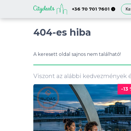
+36 70 701 7601
Ka
i
404-es hiba
A keresett oldal sajnos nem található!
Viszont az alábbi kedvezmények 
-13