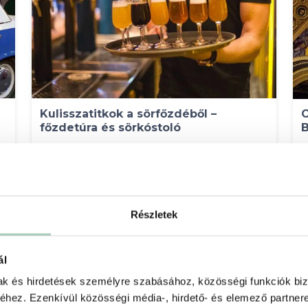
Kulisszatitkok a sörfőzdéből –
O
főzdetúra és sörkóstoló
B
FIRST Craft Beer
H
1044 Budapest Külső Váci út 83.
7 500 Ft
6 490 Ft
1
Részletek
1 fő részére - 6 490 Ft
Kosárba
ál
mak és hirdetések személyre szabásához, közösségi funkciók biz
hez. Ezenkívül közösségi média-, hirdető- és elemező partner
 %
-15 %