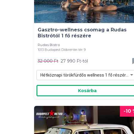
Gasztro-wellness csomag a Rudas
Bistrótól 1 fő részére
Rudas Bistro
1013 Budapest Döbrentei tér 9
32 000 Ft
27 990 Ft-tól
Hétköznapi törökfürdős wellness 1 fő részére (H-Cs) - 27 990 Ft
Kosárba
-10