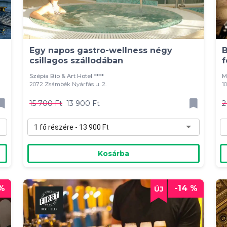
Egy napos gastro-wellness négy
B
csillagos szállodában
f
Szépia Bio & Art Hotel ****
M
2072 Zsámbék Nyárfás u. 2.
1
15 700 Ft
13 900 Ft
2
1 fő részére - 13 900 Ft
Kosárba
 %
-14 %