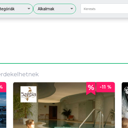
tegóriák
Alkalmak
érdekelhetnek
 %
-11 %