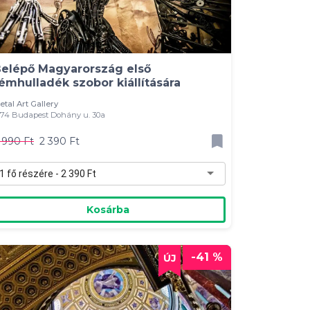
elépő Magyarország első
émhulladék szobor kiállítására
etal Art Gallery
074 Budapest Dohány u. 30a
 990 Ft
2 390 Ft
1 fő részére - 2 390 Ft
Kosárba
-41 %