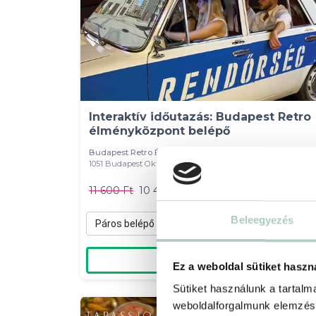
Interaktív időutazás: Budapest Retro
élményközpont belépő
Budapest Retro Élményközpont
1051 Budapest Október 6. utca 4.
11 600 Ft
10 400 Ft-tól
Beleegyezés
Páros belépő hétköznapra - 10 400 Ft
Kosárba
Ez a weboldal sütiket haszn
Sütiket használunk a tartal
weboldalforgalmunk elemzésé
-31