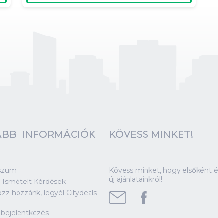
BBI INFORMÁCIÓK
KÖVESS MINKET!
szum
Kövess minket, hogy elsőként ér
új ajánlatainkról!
 Ismételt Kérdések
ozz hozzánk, legyél Citydeals
!
 bejelentkezés