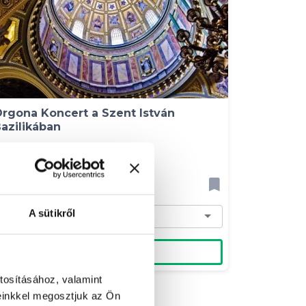
rgona Koncert a Szent István
azilikában
ungária Koncert Kft.
0 900 Ft
6 490 Ft
A sütikről
Belépő 1 fő részére - 6 490 Ft
Kosárba
tosításához, valamint
einkkel megosztjuk az Ön