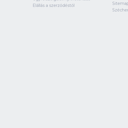
Sitema
Elállás a szerződéstől
Széche