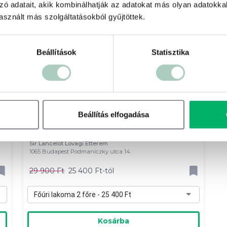
zó adatait, akik kombinálhatják az adatokat más olyan adatokka
sznált más szolgáltatásokból gyűjtöttek.
Beállítások
Statisztika
Beállítás elfogadása
ü
Főúri lakomák bőségtállal 2, 3, 4 vagy
6 fő részére
Sir Lancelot Lovagi Étterem
1065 Budapest Podmaniczky utca 14.
29 900 Ft
25 400 Ft-tól
Főúri lakoma 2 főre - 25 400 Ft
Kosárba