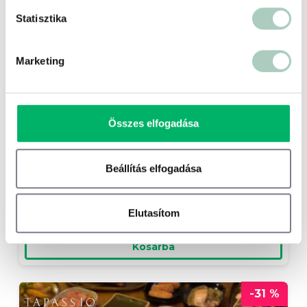
Statisztika
Marketing
Orgona Koncert a Szent István
Bazilikában
Összes elfogadása
Hungária Koncert Kft.
Beállítás elfogadása
10 900 Ft
6 490 Ft
Belépő 1 fő részére - 6 490 Ft
Elutasítom
Kosárba
-31 %