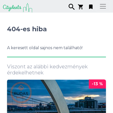
404-es hiba
A keresett oldal sajnos nem található!
Viszont az alábbi kedvezmények
érdekelhetnek
-13 %