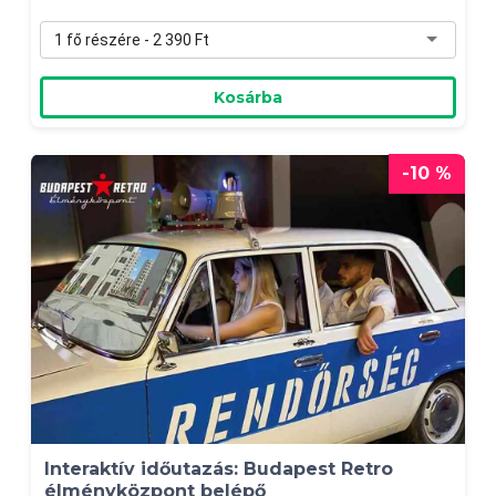
1 fő részére - 2 390 Ft
Kosárba
-10 %
Interaktív időutazás: Budapest Retro
élményközpont belépő