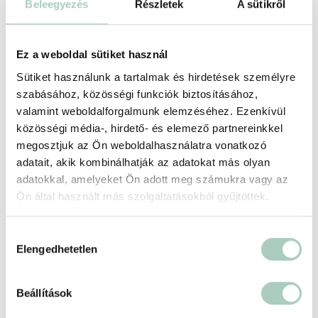
Beleegyezés
Részletek
A sütikről
Kulisszatitkok a sörfőzdéből – főzdetúra
Ez a weboldal sütiket használ
és sörkóstoló
Sütiket használunk a tartalmak és hirdetések személyre
FIRST Craft Beer
szabásához, közösségi funkciók biztosításához,
1044 Budapest Külső Váci út 83.
valamint weboldalforgalmunk elemzéséhez. Ezenkívül
7 500 Ft
6 490 Ft
közösségi média-, hirdető- és elemező partnereinkkel
megosztjuk az Ön weboldalhasználatra vonatkozó
1 fő részére - 6 490 Ft
adatait, akik kombinálhatják az adatokat más olyan
adatokkal, amelyeket Ön adott meg számukra vagy az
Kosárba
Ön által használt más szolgáltatásokból gyűjtöttek.
Hozzájárulás
-41 %
Elengedhetetlen
kiválasztása
Beállítások