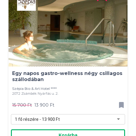
Egy napos gastro-wellness négy csillagos
szállodában
Szépia Bio & Art Hotel ****
2072 Zsámbék Nyárfás u. 2.
15 700 Ft
13 900 Ft
1 fő részére - 13 900 Ft
Kosárba