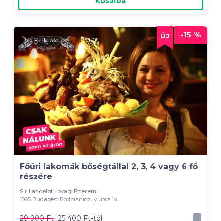
Kosárba
-15 %
Főúri lakomák bőségtállal 2, 3, 4 vagy 6 fő
részére
Sir Lancelot Lovagi Étterem
1065 Budapest Podmaniczky utca 14.
29 900 Ft
25 400 Ft-tól