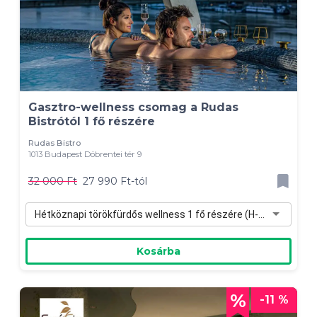
Gasztro-wellness csomag a Rudas
Bistrótól 1 fő részére
Rudas Bistro
1013 Budapest Döbrentei tér 9
32 000 Ft
27 990 Ft-tól
Hétköznapi törökfürdős wellness 1 fő részére (H-Cs) - 27 990 Ft
Kosárba
-11 %