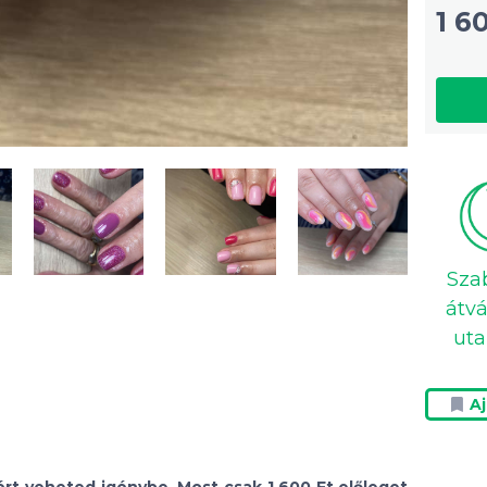
1 6
Sza
átvá
uta
A