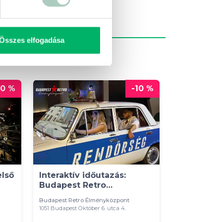
Összes elfogadása
20 %
-10 %
lső
Interaktív időutazás:
Budapest Retro
élményközpont belépő
Budapest Retro Élményközpont
1051 Budapest Október 6. utca 4.