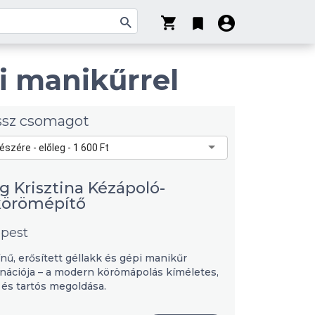
pi manikűrrel
ssz csomagot
részére - előleg - 1 600 Ft
g Krisztina Kézápoló-
örömépítő
pest
nű, erősített géllakk és gépi manikűr
nációja – a modern körömápolás kíméletes,
 és tartós megoldása.