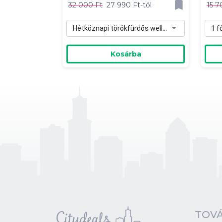
32 000 Ft
27 990 Ft-tól
15 7
Hétköznapi törökfürdős wellness 1 fő részére (H-Cs) - 27 990 Ft
1 f
Kosárba
TOVÁ