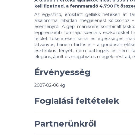
A 8.000 Ft értékű ajánlatot most 6.390 Ft-
kell fizetned, a fennmaradó 4.790 Ft összeg
Az egyszínű, erősített géllakk heteken át ta
alkalommal hibátlan megjelenést kölcsönöz 
eseményről. A gépi manikűrrel kombinált lakk
legprecízebb formája: speciális eszközökkel 
felület tökéletesen sima és egészséges m
látványos, hanem tartós is – a gondosan előké
esztétikus fényét, nem pattogzik és nem fa
elegáns, ápolt és magabiztos megjelenést ad, e
Érvényesség
2027-02-06 -ig
Foglalási feltételek
Partnerünkről