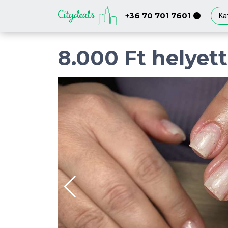
+36 70 701 7601
Ka
i
8.000 Ft helyett