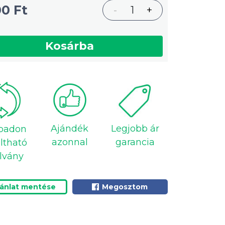
00 Ft
-
1
+
Kosárba
Ajándék
Legjobb ár
badon
azonnal
garancia
ltható
lvány
jánlat mentése
Megosztom