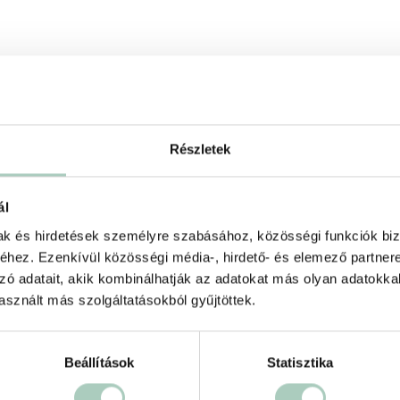
Részletek
ál
mak és hirdetések személyre szabásához, közösségi funkciók biz
hez. Ezenkívül közösségi média-, hirdető- és elemező partner
zó adatait, akik kombinálhatják az adatokat más olyan adatokka
sznált más szolgáltatásokból gyűjtöttek.
500 ft
Beállítások
Statisztika
Terms of use
© 1987–2026 HERE