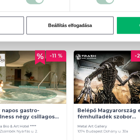
Beállítás elfogadása
-11 %
-
 napos gastro-
Belépő Magyarország e
lness négy csillagos
fémhulladék szobor
llodában
kiállítására
a Bio & Art Hotel ****
Metal Art Gallery
Zsámbék Nyárfás u. 2.
1074 Budapest Dohány u. 30a