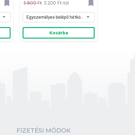
5 800 Ft
5 200 Ft-tól
Egyszemélyes belépő hétköznapra - 5 200 Ft
Kosárba
FIZETÉSI MÓDOK