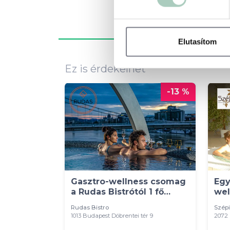
Elutasítom
Ez is érdekelhet
-13 %
Gasztro-wellness csomag
Egy
a Rudas Bistrótól 1 fő
wel
részére
szá
Rudas Bistro
Szépi
1013 Budapest Döbrentei tér 9
2072 