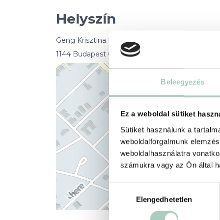
Helyszín
Geng Krisztina Kézápoló-Műkörömépítő
1144 Budapest Csertő park 2
Beleegyezés
Ez a weboldal sütiket haszn
Sütiket használunk a tartal
weboldalforgalmunk elemzésé
weboldalhasználatra vonatko
számukra vagy az Ön által ha
Hozzájárulás
Elengedhetetlen
kiválasztása