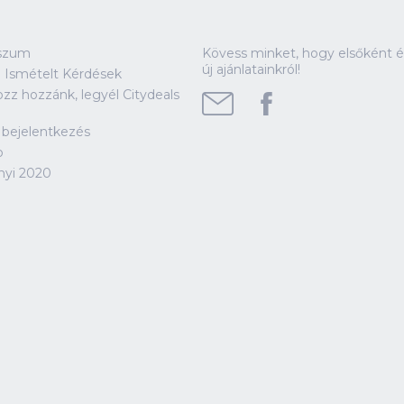
szum
Kövess minket, hogy elsőként ér
új ajánlatainkról!
 Ismételt Kérdések
ozz hozzánk, legyél Citydeals
!
 bejelentkezés
p
nyi 2020