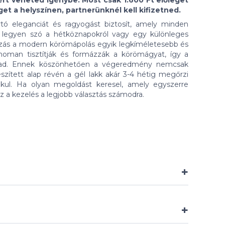
ért veheted igénybe. Most csak 1.600 Ft előleget
et a helyszínen, partnerünknél kell kifizetned.
rtó eleganciát és ragyogást biztosít, amely minden
– legyen szó a hétköznapokról vagy egy különleges
ozás a modern körömápolás egyik legkíméletesebb és
finoman tisztítják és formázzák a körömágyat, így a
arad. Ennek köszönhetően a végeredmény nemcsak
szített alap révén a gél lakk akár 3-4 hétig megőrzi
kul. Ha olyan megoldást keresel, amely egyszerre
z a kezelés a legjobb választás számodra.
+
+