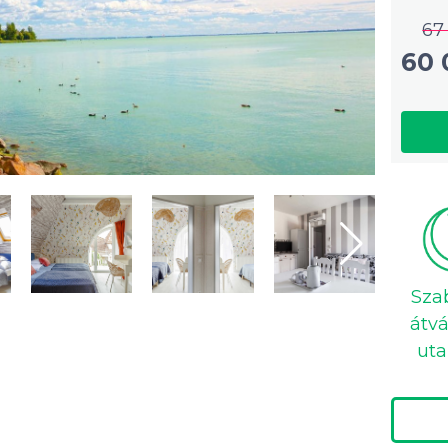
67
60 
Sza
átvá
uta