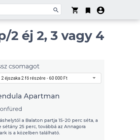
/2 éj 2, 3 vagy 4
ssz csomagot
 2 éjszaka 2 fő részére - 60 000 Ft
endula Apartman
tonfüred
láshelytől a Balaton partja 15-20 perc séta, a
 sétány 25 perc, továbbá az Annagora
rk is a közelben található.