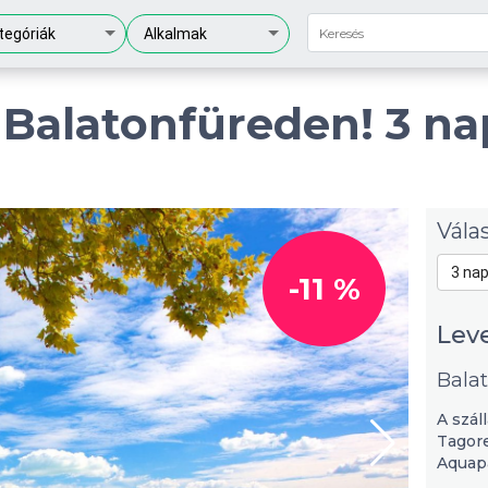
tegóriák
Alkalmak
Balatonfüreden! 3 nap
Vála
3 nap
-11 %
Lev
Bala
A szál
Tagore
Aquapa