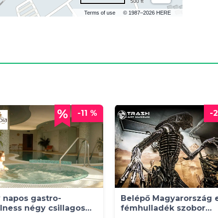
500 ft
Terms of use
© 1987–2026 HERE
-11 %
-
 napos gastro-
Belépő Magyarország e
lness négy csillagos
fémhulladék szobor
llodában
kiállítására