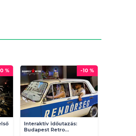
20 %
-10 %
lső
Interaktív időutazás:
Budapest Retro
élményközpont belépő