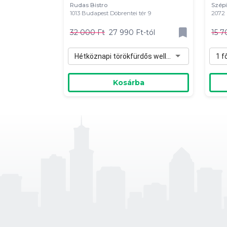
Rudas Bistro
Szépi
1013 Budapest Döbrentei tér 9
2072 
32 000 Ft
27 990 Ft-tól
15 7
Hétköznapi törökfürdős wellness 1 fő részére (H-Cs) - 27 990 Ft
1 f
Kosárba