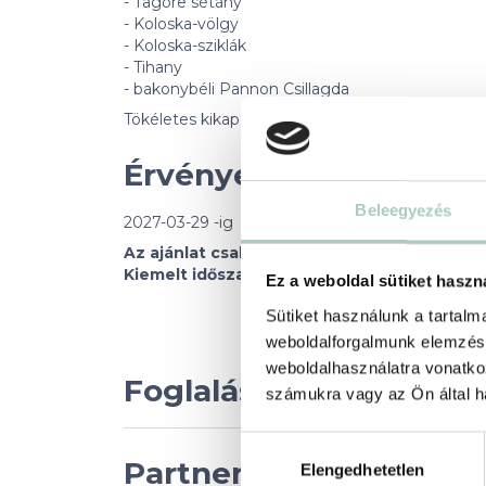
- Tagore sétány
- Koloska-völgy
- Koloska-sziklák
- Tihany
- bakonybéli Pannon Csillagda
Tökéletes kikapcsolódás minden korosztálynak!
Érvényesség
Beleegyezés
2027-03-29 -ig
Az ajánlat csak 2026. szeptember 01-től 202
Kiemelt időszakra és ünnepnapokra nem vo
Ez a weboldal sütiket haszn
Sütiket használunk a tartal
weboldalforgalmunk elemzésé
weboldalhasználatra vonatko
Foglalási feltételek
számukra vagy az Ön által ha
Hozzájárulás
Partnerünkről
Elengedhetetlen
kiválasztása