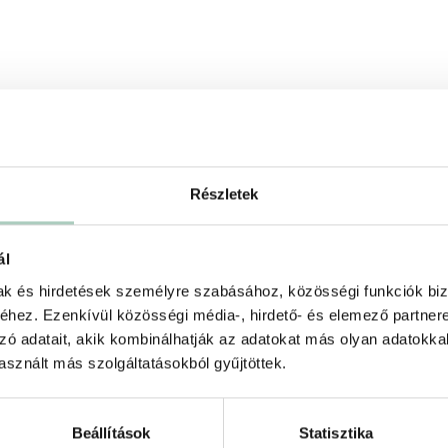
Részletek
7. március 30-ig fogalható.
natkozik.
ál
mak és hirdetések személyre szabásához, közösségi funkciók biz
hez. Ezenkívül közösségi média-, hirdető- és elemező partner
zó adatait, akik kombinálhatják az adatokat más olyan adatokka
+
sznált más szolgáltatásokból gyűjtöttek.
Beállítások
Statisztika
+