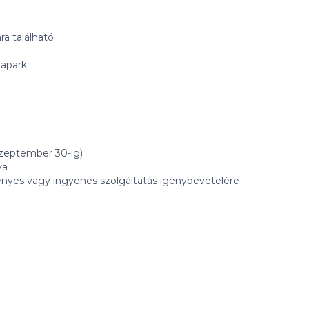
ra található
uapark
szeptember 30-ig)
ya
nyes vagy ingyenes szolgáltatás igénybevételére