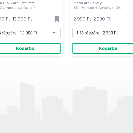
a Bio & Art Hotel ****
Metal Art Gallery
Zsámbék Nyárfás u. 2.
1074 Budapest Dohány u. 30a
00 Ft
13 900 Ft
2 990 Ft
2 390 Ft
ő részére - 13 900 Ft
1 fő részére - 2 390 Ft
Kosárba
Kosárba