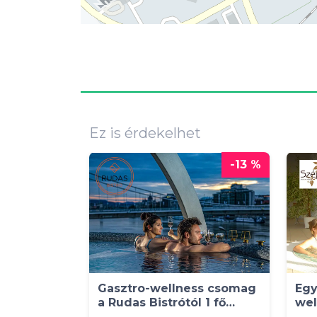
Ez is érdekelhet
-13 %
Gasztro-wellness csomag
Egy
a Rudas Bistrótól 1 fő
wel
részére
szá