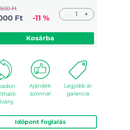
 500 Ft
-
1
+
000 Ft
-11 %
Kosárba
Ajándék
Legjobb ár
badon
azonnal
garancia
ltható
lvány
Időpont foglalás