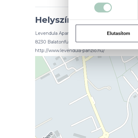
Helyszín
Elutasítom
Levendula Apartman
8230 Balatonfüred Szivárvány u. 27.
http://www.levendula-panzio.hu/