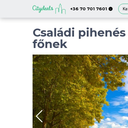
+36 70 701 7601
Ka
i
Családi pihenés 
főnek