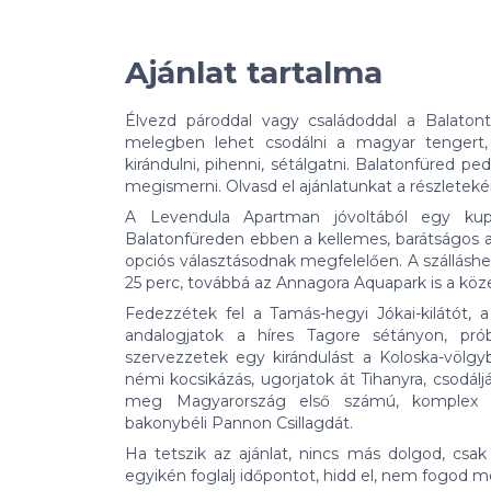
Ajánlat tartalma
Élvezd pároddal vagy családoddal a Balaton
melegben lehet csodálni a magyar tengert, 
kirándulni, pihenni, sétálgatni. Balatonfüre
megismerni. Olvasd el ajánlatunkat a részletekér
A Levendula Apartman jóvoltából egy kupo
Balatonfüreden ebben a kellemes, barátságos
opciós választásodnak megfelelően. A szálláshel
25 perc, továbbá az Annagora Aquapark is a köze
Fedezzétek fel a Tamás-hegyi Jókai-kilátót, a
andalogjatok a híres Tagore sétányon, pró
szervezzetek egy kirándulást a Koloska-völgyb
némi kocsikázás, ugorjatok át Tihanyra, csodál
meg Magyarország első számú, komplex csi
bakonybéli Pannon Csillagdát.
Ha tetszik az ajánlat, nincs más dolgod, cs
egyikén foglalj időpontot, hidd el, nem fogod m