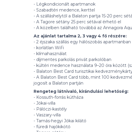
- Légkondicionált apartmanok
- Szabadtéri medence, kerttel
- A szálláshelytől a Balaton partja 15-20 perc sétá
- A Tagore sétány 25 perc sétával érhető el
- A közelben található továbbá az Annagora Aq
Az ajánlat tartalma 2, 3 vagy 4 fő részére:
- 2 éjszaka szállás egy hálószobás apartmanban
- korlátlan WiFi
- klímahasználat
- díjmentes parkolás privát parkolóban
- kültéri medence használata 9–20 óra között (
- Balaton Best Card turisztikai kedvezménykárt
- A Balaton Best Card több, mint 100 kedvezmé
jogosít a Balaton partján
Rengeteg látnivaló, kirándulási lehetőség:
- Kossuth-forrás kútháza
- Jókai-villa
- Pálóczi-kastély
- Vaszary-villa
- Tamás-hegyi Jókai kilátó
- füredi hajókikötő