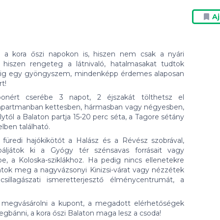
A
t a kora őszi napokon is, hiszen nem csak a nyári
hiszen rengeteg a látnivaló, hatalmasakat tudtok
d pedig egy gyöngyszem, mindenképp érdemes alaposan
t!
nért cserébe 3 napot, 2 éjszakát tölthetsz el
 apartmanban kettesben, hármasban vagy négyesben,
ytől a Balaton partja 15-20 perc séta, a Tagore sétány
lben található.
 füredi hajókikötőt a Halász és a Révész szobrával,
báljátok ki a Gyógy tér szénsavas forrásait vagy
e, a Koloska-sziklákhoz. Ha pedig nincs ellenetekre
játok meg a nagyvázsonyi Kinizsi-várat vagy nézzétek
llagászati ismeretterjesztő élménycentrumát, a
ak megvásárolni a kupont, a megadott elérhetőségek
egbánni, a kora őszi Balaton maga lesz a csoda!