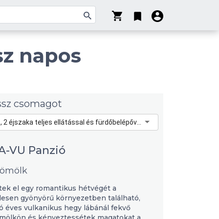
sz napos
ssz csomagot
3 nap, 2 éjszaka teljes ellátással és fürdőbelépővel - 49 990 Ft
A-VU Panzió
dömölk
tek el egy romantikus hétvégét a
lesen gyönyörű környezetben található,
ió éves vulkanikus hegy lábánál fekvő
ömölkön és kényeztessétek magatokat a