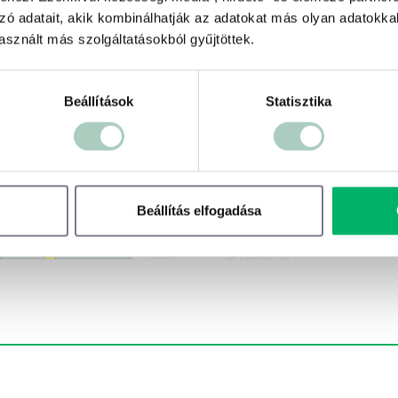
zó adatait, akik kombinálhatják az adatokat más olyan adatokka
sznált más szolgáltatásokból gyűjtöttek.
Beállítások
Statisztika
Beállítás elfogadása
500 ft
Terms of use
© 1987–2026 HERE