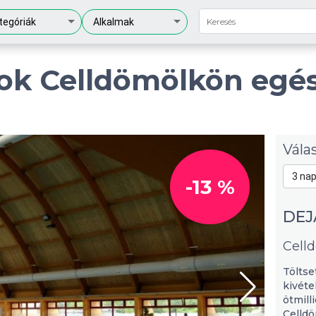
tegóriák
Alkalmak
ok Celldömölkön egé
Vála
-13 %
DEJ
Cell
Töltse
kivéte
ötmill
Celld