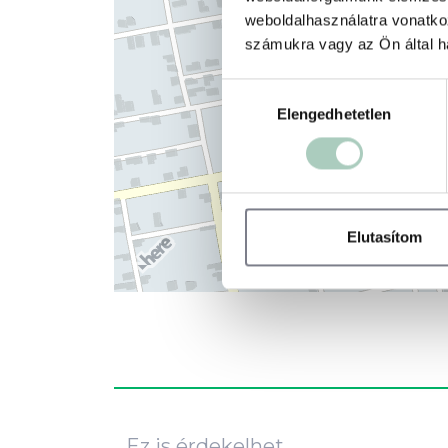
weboldalhasználatra vonatko
számukra vagy az Ön által ha
Hozzájárulás
Elengedhetetlen
kiválasztása
Elutasítom
Ez is érdekelhet