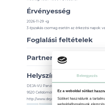
Érvényesség
2026-11-29 -ig
3 éjszakás csomag esetén az érkezési napok: va
Foglalási feltételek
Partnerünkről
Helyszín
Beleegyezés
DEJA-VU Panzió
Ez a weboldal sütiket haszn
9520 Celldömölk Temesvári utca 5.
Sütiket használunk a tartal
http://www.dejavupanzio.hu/
weboldalforgalmunk elemzésé