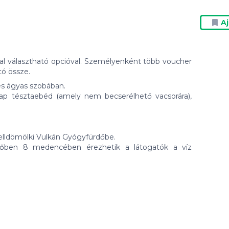
A
ssal választható opcióval. Személyenként több voucher
ó össze.
es ágyas szobában.
 nap tésztaebéd (amely nem becserélhető vacsorára),
elldömölki Vulkán Gyógyfürdőbe.
dőben 8 medencében érezhetik a látogatók a víz