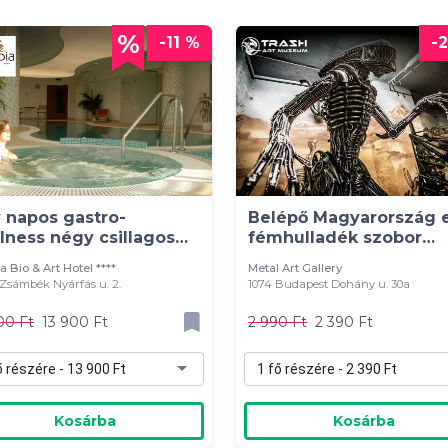
-11 %
-
 napos gastro-
Belépő Magyarország e
lness négy csillagos
fémhulladék szobor
llodában
kiállítására
a Bio & Art Hotel ****
Metal Art Gallery
Zsámbék Nyárfás u. 2.
1074 Budapest Dohány u. 30a
00 Ft
13 900 Ft
2 990 Ft
2 390 Ft
ő részére - 13 900 Ft
1 fő részére - 2 390 Ft
Kosárba
Kosárba