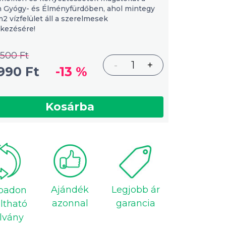
n Gyógy- és Élményfürdőben, ahol mintegy
2 vízfelület áll a szerelmesek
lkezésére!
 500 Ft
-
1
+
990 Ft
-13 %
Kosárba
Ajándék
Legjobb ár
badon
azonnal
garancia
ltható
lvány