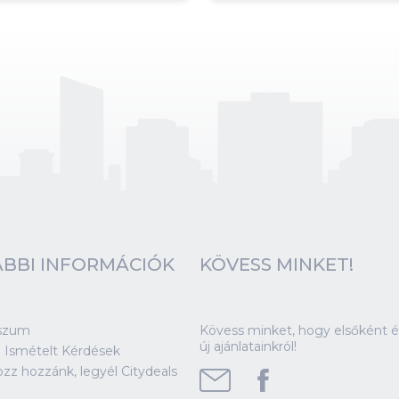
BBI INFORMÁCIÓK
KÖVESS MINKET!
szum
Kövess minket, hogy elsőként ér
új ajánlatainkról!
 Ismételt Kérdések
ozz hozzánk, legyél Citydeals
!