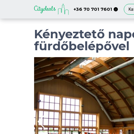
+36 70 701 7601
Ka
i
Kényeztető nap
fürdőbelépővel