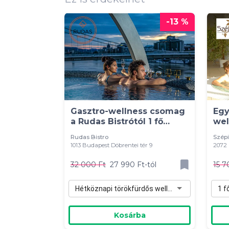
-13 %
Gasztro-wellness csomag
Egy
a Rudas Bistrótól 1 fő
wel
részére
szá
Rudas Bistro
Szépi
1013 Budapest Döbrentei tér 9
2072 
32 000 Ft
27 990 Ft-tól
15 7
Hétköznapi törökfürdős wellness 1 fő részére (H-Cs) - 27 990 Ft
1 f
Kosárba