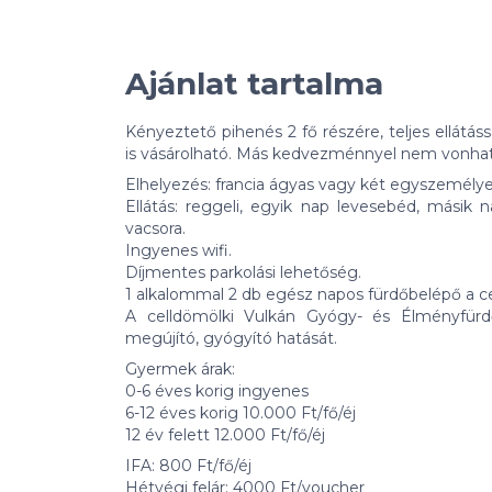
Ajánlat tartalma
Kényeztető pihenés 2 fő részére, teljes ellátá
is vásárolható. Más kedvezménnyel nem vonhat
Elhelyezés: francia ágyas vagy két egyszemély
Ellátás: reggeli, egyik nap levesebéd, másik
vacsora.
Ingyenes wifi.
Díjmentes parkolási lehetőség.
1 alkalommal 2 db egész napos fürdőbelépő a c
A celldömölki Vulkán Gyógy- és Élményfür
megújító, gyógyító hatását.
Gyermek árak:
0-6 éves korig ingyenes
6-12 éves korig 10.000 Ft/fő/éj
12 év felett 12.000 Ft/fő/éj
IFA: 800 Ft/fő/éj
Hétvégi felár: 4000 Ft/voucher