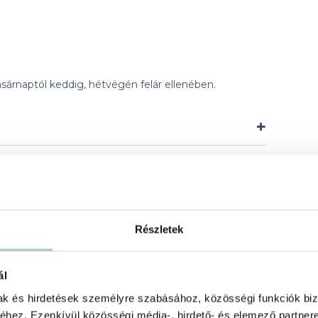
sárnaptól keddig, hétvégén felár ellenében.
+
+
Részletek
ál
mak és hirdetések személyre szabásához, közösségi funkciók biz
hez. Ezenkívül közösségi média-, hirdető- és elemező partner