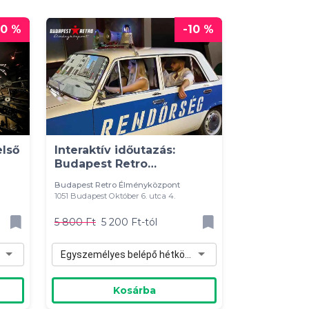
20 %
-10 %
lső
Interaktív időutazás:
Budapest Retro
élményközpont belépő
Budapest Retro Élményközpont
1051 Budapest Október 6. utca 4.
5 800 Ft
5 200 Ft-tól
Egyszemélyes belépő hétköznapra - 5 200 Ft
Kosárba