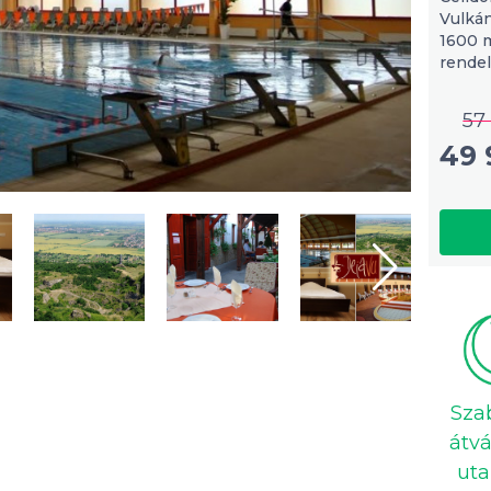
Vulká
1600 m
rende
57
49 
Sza
átvá
uta