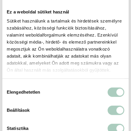
Feláras időszakok:
Húsvét (2026.04.03-04.06.), a Május 1.
(2026.04.30-05.03.) és a Pünkösd (2026.05.22-05.25.),
Ez a weboldal sütiket használ
2026.07.01-08.20, 2026.10.23-11.01.
Sütiket használunk a tartalmak és hirdetések személyre
Foglalási feltételek
szabásához, közösségi funkciók biztosításához,
+
valamint weboldalforgalmunk elemzéséhez. Ezenkívül
közösségi média-, hirdető- és elemező partnereinkkel
Partnerünkről
megosztjuk az Ön weboldalhasználatra vonatkozó
+
adatait, akik kombinálhatják az adatokat más olyan
adatokkal, amelyeket Ön adott meg számukra vagy az
Ön által használt más szolgáltatásokból gyűjtöttek.
Helyszín
Hozzájárulás
Szépia Bio & Art Hotel ****
Elengedhetetlen
kiválasztása
2072 Zsámbék Nyárfás u. 2.
https://szepiahotel.hu/
Beállítások
Statisztika