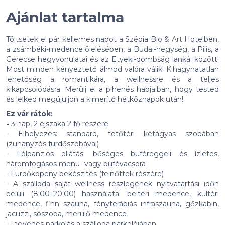
Ajánlat tartalma
Töltsetek el pár kellemes napot a Szépia Bio & Art Hotelben,
a zsámbéki-medence ölelésében, a Budai-hegység, a Pilis, a
Gerecse hegyvonulatai és az Etyeki-dombság lankái között!
Most minden kényeztető álmod valóra válik! Kihagyhatatlan
lehetőség a romantikára, a wellnessre és a teljes
kikapcsolódásra. Merülj el a pihenés habjaiban, hogy tested
és lelked megújuljon a kimerítő hétköznapok után!
Ez vár rátok:
-
3 nap, 2 éjszaka 2 fő részére
- Elhelyezés: standard, tetőtéri kétágyas szobában
(zuhanyzós fürdőszobával)
- Félpanziós ellátás: bőséges büféreggeli és ízletes,
háromfogásos menü- vagy büfévacsora
- Fürdőköpeny bekészítés (felnőttek részére)
- A szálloda saját wellness részlegének nyitvatartási időn
belüli (8:00–20:00) használata: beltéri medence, kültéri
medence, finn szauna, fényterápiás infraszauna, gőzkabin,
jacuzzi, sószoba, merülő medence
- Ingyenes parkolás a szálloda parkolójában