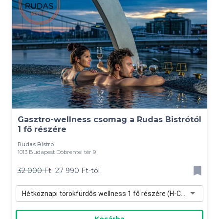
Gasztro-wellness csomag a Rudas Bistrótól
1 fő részére
Rudas Bistro
1013 Budapest Döbrentei tér 9
32 000 Ft
27 990 Ft-tól
Hétköznapi törökfürdős wellness 1 fő részére (H-Cs) - 27 990 Ft
Kosárba