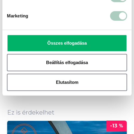
Marketing
Összes elfogadása
500 ft
Beállítás elfogadása
Terms of use
© 1987–2026 HERE
Elutasítom
Ez is érdekelhet
-13 %