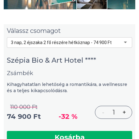
Válassz csomagot
3 nap, 2 éjszaka 2 fő részére hétköznap - 74 900 Ft
Szépia Bio & Art Hotel ****
Zsámbék
Kihagyhatatlan lehetőség a romantikára, a wellnessre
és a teljes kikapcsolódásra.
110 000 Ft
-
1
+
74 900 Ft
-32 %
Kosárba