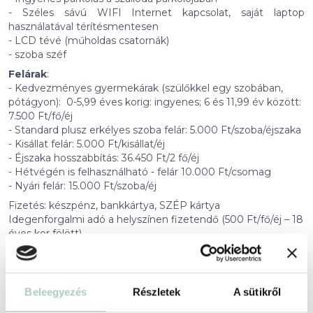
- Széles sávú WIFI Internet kapcsolat, saját laptop
használatával térítésmentesen
- LCD tévé (műholdas csatornák)
- szoba széf
Felárak
:
- Kedvezményes gyermekárak (szülőkkel egy szobában,
pótágyon): 0-5,99 éves korig: ingyenes; 6 és 11,99 év között:
7.500 Ft/fő/éj
- Standard plusz erkélyes szoba felár: 5.000 Ft/szoba/éjszaka
- Kisállat felár: 5.000 Ft/kisállat/éj
- Éjszaka hosszabbítás: 36.450 Ft/2 fő/éj
- Hétvégén is felhasználható - felár 10.000 Ft/csomag
- Nyári felár: 15.000 Ft/szoba/éj
Fizetés: készpénz, bankkártya, SZÉP kártya
Idegenforgalmi adó a helyszínen fizetendő (500 Ft/fő/éj – 18
éves kor fölött)
Érvényesség
Beleegyezés
Részletek
A sütikről
2026-11-29 -ig