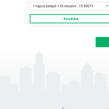
1 napos belépő 1 fő részére - 19 900 Ft
Kosárba
-13
Gasztro-wellness csomag a Rudas
Bistrótól 1 fő részére
Rudas Bistro