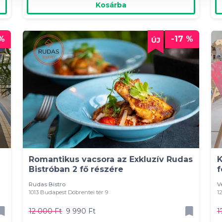
Kosárba
 %
-17 %
Romantikus vacsora az Exkluzív Rudas
K
Bistróban 2 fő részére
f
Rudas Bistro
V
1013 Budapest Döbrentei tér 9
1
12 000 Ft
9 990 Ft
1