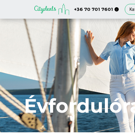
+36 70 701 7601
Ka
i
Évfordulór