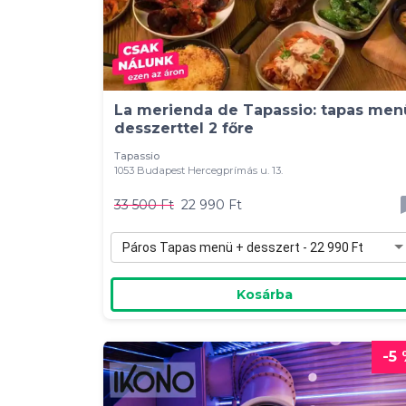
La merienda de Tapassio: tapas men
desszerttel 2 főre
Tapassio
1053 Budapest Hercegprímás u. 13.
33 500 Ft
22 990 Ft
Páros Tapas menü + desszert - 22 990 Ft
Kosárba
-5