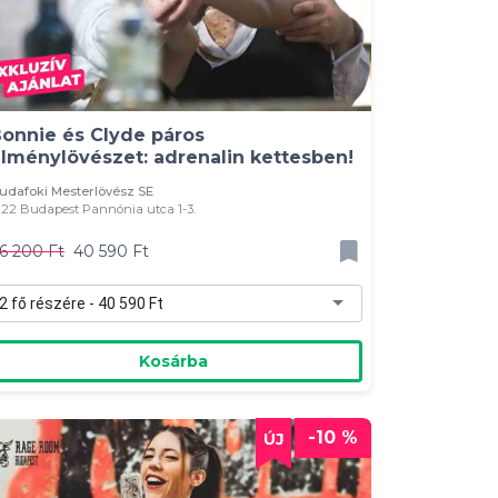
onnie és Clyde páros
lménylövészet: adrenalin kettesben!
udafoki Mesterlövész SE
222 Budapest Pannónia utca 1-3.
6 200 Ft
40 590 Ft
2 fő részére - 40 590 Ft
Kosárba
-10 %