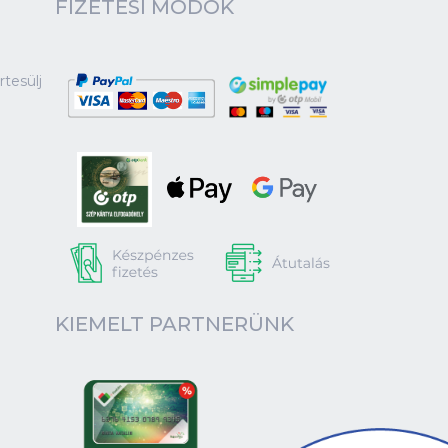
066 Budapest Ó utca 12
 000 Ft
6 390 Ft
2 fő részére - 6 390 Ft
Kosárba