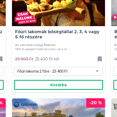
ü
Főúri lakomák bőségtállal 2, 3, 4 vagy
B
6 fő részére
é
Sir Lancelot Lovagi Étterem
B
1065 Budapest Podmaniczky utca 14.
1
29 900 Ft
25 400 Ft-tól
4
Főúri lakoma 2 főre - 25 400 Ft
Kosárba
 %
-20 %