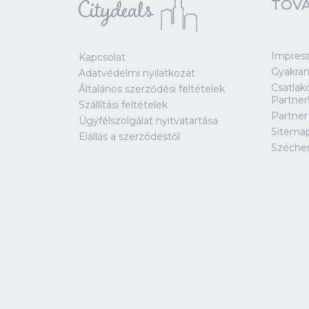
1013 Budapest Döbrentei tér 9
32 000 Ft
27 990 Ft-tól
Hétköznapi törökfürdős wellness 1 fő részére (H-Cs) - 27 990 Ft
Kosárba
-30