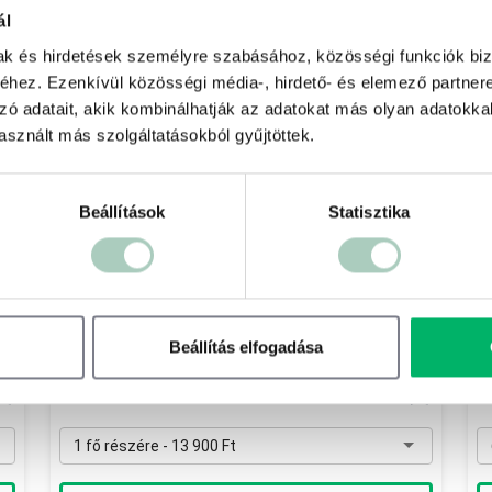
 %
-11 %
ál
mak és hirdetések személyre szabásához, közösségi funkciók biz
hez. Ezenkívül közösségi média-, hirdető- és elemező partner
zó adatait, akik kombinálhatják az adatokat más olyan adatokka
sznált más szolgáltatásokból gyűjtöttek.
Beállítások
Statisztika
Egy napos gastro-wellness négy
L
csillagos szállodában
Szépia Bio & Art Hotel ****
F
Beállítás elfogadása
2072 Zsámbék Nyárfás u. 2.
1
15 700 Ft
13 900 Ft
2
1 fő részére - 13 900 Ft