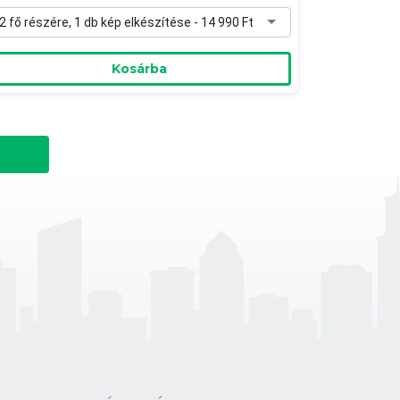
2 fő részére, 1 db kép elkészítése - 14 990 Ft
Kosárba
-20 %
áros belépő a Titok Galéria
iállítására, ajándék albummal
itok Galéria