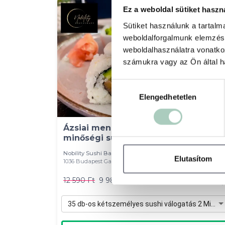
-21
Ez a weboldal sütiket haszn
Sütiket használunk a tartal
weboldalforgalmunk elemzésé
weboldalhasználatra vonatko
számukra vagy az Ön által ha
Hozzájárulás
Elengedhetetlen
kiválasztása
Ázsiai menü 2 fő részére Budán,
minőségi sushikkal
Nobility Sushi Bar & Restaurant
Elutasítom
1036 Budapest Galagonya utca 5. Fszt 7
12 590 Ft
9 980 Ft
35 db-os kétszemélyes sushi válogatás 2 Miso levessel - 9 980 Ft