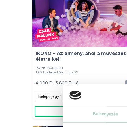
IKONO – Az élmény, ahol a művészet
életre kel!
IKONO Budapest
1052 Budapest Váci utca 27
4 000 Ft
3 800 Ft-tól
Belépő jegy 1 gyermek részére hétköznap (H-CS) - 4-13 év - 3 800 Ft
Kosárba
Beleegyezés