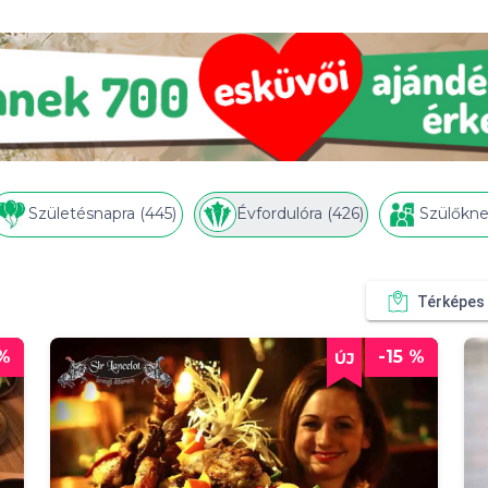
Születésnapra (445)
Évfordulóra (426)
Szülőkne
Térképes
 %
-15 %