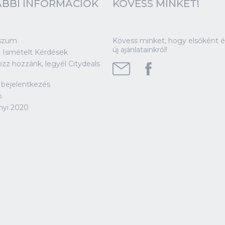
1146 Budapest Állatkerti körút 9-11
1
16 500 Ft
13 200 Ft
8
2 fő részére - 13 200 Ft
Kosárba
 %
-12 %