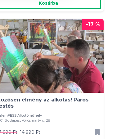
Kosárba
-17 %
özösen élmény az alkotás! Páros
estés
elemFESS Alkotóműhely
201 Budapest Vörösmarty u. 28
7 990 Ft
14 990 Ft