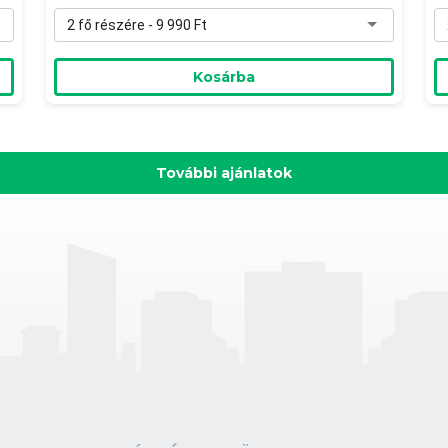
2 fő részére - 9 990 Ft
Kosárba
 %
-20 %
Páros választható menü a Széchenyi
P
Kertvendéglőben
k
Széchenyi Kertvendéglő
T