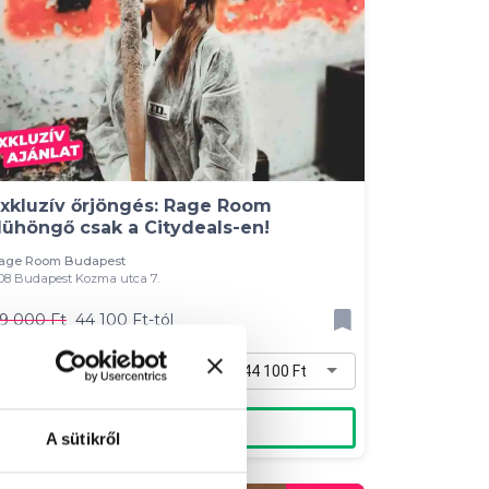
xkluzív őrjöngés: Rage Room
ühöngő csak a Citydeals-en!
age Room Budapest
108 Budapest Kozma utca 7.
9 000 Ft
44 100 Ft-tól
Easy csomag 1 vagy 2 fő részére - 44 100 Ft
Kosárba
A sütikről