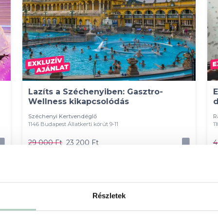
Lazíts a Széchenyiben: Gasztro-
E
Wellness kikapcsolódás
d
Széchenyi Kertvendéglő
R
1146 Budapest Állatkerti körút 9-11
1
29 000 Ft
23 200 Ft
4
1 fő részére - 23 200 Ft
Kosárba
Részletek