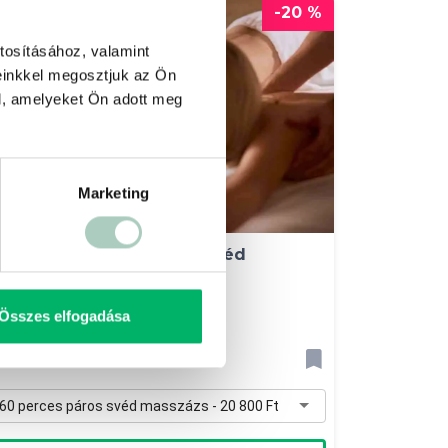
-20 %
tosításához, valamint
einkkel megosztjuk az Ön
l, amelyeket Ön adott meg
Marketing
azuljatok együtt: Páros svéd
masszázs
lowZone Egészségközpont
Összes elfogadása
149 Budapest Mogyoródi út 47
6 000 Ft
20 800 Ft-tól
60 perces páros svéd masszázs - 20 800 Ft