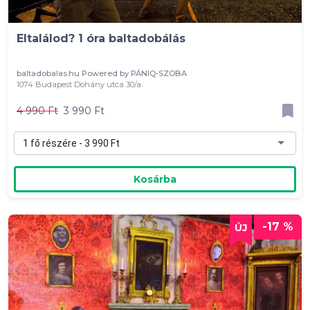
Eltalálod? 1 óra baltadobálás
baltadobalas.hu Powered by PÁNIQ-SZOBA
1074 Budapest Dohány utca 30/a.
4 990 Ft
3 990 Ft
1 fő részére - 3 990 Ft
Kosárba
-17 %