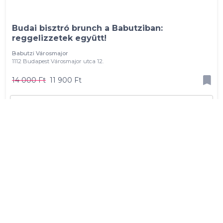
Budai bisztró brunch a Babutziban:
reggelizzetek együtt!
Babutzi Városmajor
1112 Budapest Városmajor utca 12.
14 000 Ft
11 900 Ft
2 fő részére - 11 900 Ft
Kosárba
-17 %