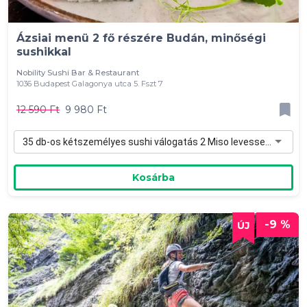
Ázsiai menü 2 fő részére Budán, minőségi
sushikkal
Nobility Sushi Bar & Restaurant
1036 Budapest Galagonya utca 5. Fszt 7
12 590 Ft
9 980 Ft
35 db-os kétszemélyes sushi válogatás 2 Miso levessel - 9 980 Ft
Kosárba
-9 %