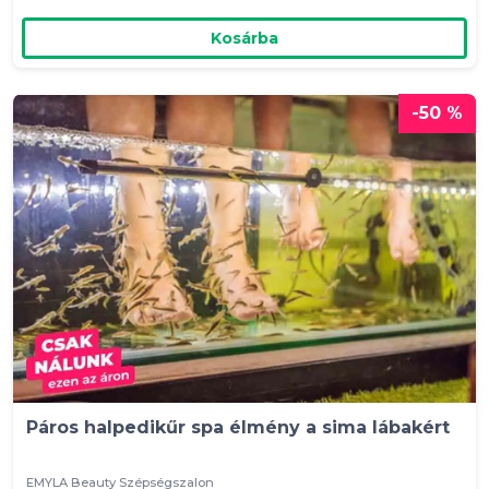
Kosárba
-50 %
Páros halpedikűr spa élmény a sima lábakért
EMYLA Beauty Szépségszalon