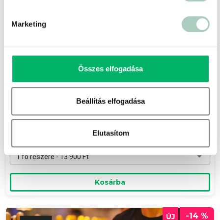
Marketing
Összes elfogadása
Egy napos gastro-wellness négy csillagos
szállodában
Beállítás elfogadása
Szépia Bio & Art Hotel ****
2072 Zsámbék Nyárfás u. 2.
Elutasítom
15 700 Ft
13 900 Ft
1 fő részére - 13 900 Ft
Kosárba
-14 %