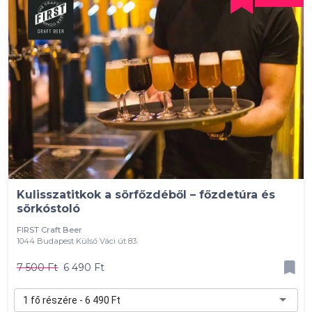
Kulisszatitkok a sörfőzdéből – főzdetúra és
sörkóstoló
FIRST Craft Beer
1044 Budapest Külső Váci út 83.
7 500 Ft
6 490 Ft
1 fő részére - 6 490 Ft