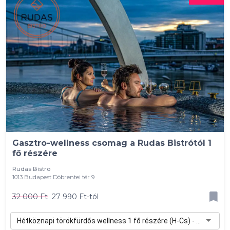
Gasztro-wellness csomag a Rudas Bistrótól 1
fő részére
Rudas Bistro
1013 Budapest Döbrentei tér 9
32 000 Ft
27 990 Ft-tól
Hétköznapi törökfürdős wellness 1 fő részére (H-Cs) - 27 990 Ft