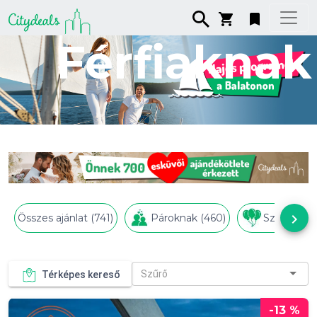
Férfiaknak
keyboard_arrow_right
Összes ajánlat (741)
Pároknak (460)
Születésna
Szűrő
Térképes kereső
-13 %