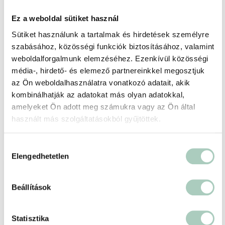
Ez a weboldal sütiket használ
Exkluzív őrjöngés: Rage Room dühöngő csak
Sütiket használunk a tartalmak és hirdetések személyre
a Citydeals-en!
szabásához, közösségi funkciók biztosításához, valamint
Rage Room Budapest
weboldalforgalmunk elemzéséhez. Ezenkívül közösségi
1108 Budapest Kozma utca 7.
média-, hirdető- és elemező partnereinkkel megosztjuk
49 000 Ft
44 100 Ft-tól
az Ön weboldalhasználatra vonatkozó adatait, akik
kombinálhatják az adatokat más olyan adatokkal,
Easy csomag 1 vagy 2 fő részére - 44 100 Ft
amelyeket Ön adott meg számukra vagy az Ön által
használt más szolgáltatásokból gyűjtöttek.
Kosárba
Hozzájárulás
Elengedhetetlen
kiválasztása
-11 %
Beállítások
Statisztika