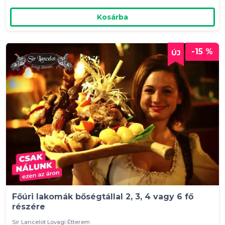
Kosárba
-15 %
Főúri lakomák bőségtállal 2, 3, 4 vagy 6 fő
részére
Sir Lancelot Lovagi Étterem