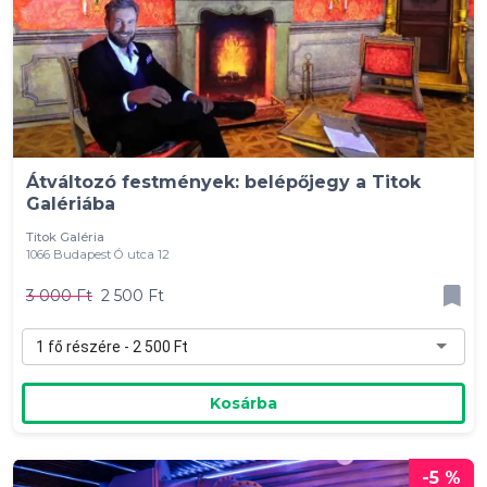
Átváltozó festmények: belépőjegy a Titok
Galériába
Titok Galéria
1066 Budapest Ó utca 12
3 000 Ft
2 500 Ft
1 fő részére - 2 500 Ft
Kosárba
-5 %