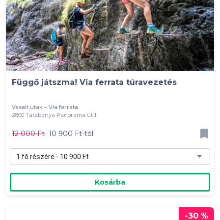
Függő játszma! Via ferrata túravezetés
Vasalt utak – Via ferrata
2800 Tatabánya Panoráma út 1.
12 000 Ft
10 900 Ft-tól
1 fő részére - 10 900 Ft
Kosárba
-30 %