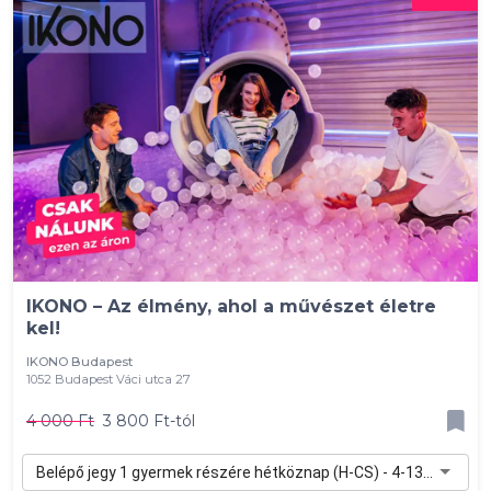
IKONO – Az élmény, ahol a művészet életre
kel!
IKONO Budapest
1052 Budapest Váci utca 27
4 000 Ft
3 800 Ft-tól
Belépő jegy 1 gyermek részére hétköznap (H-CS) - 4-13 év - 3 800 Ft