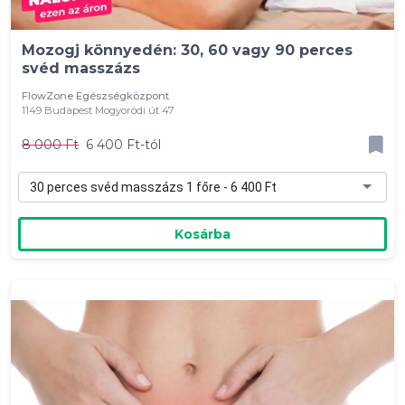
Mozogj könnyedén: 30, 60 vagy 90 perces
svéd masszázs
FlowZone Egészségközpont
1149 Budapest Mogyoródi út 47
8 000 Ft
6 400 Ft-tól
30 perces svéd masszázs 1 főre - 6 400 Ft
Kosárba