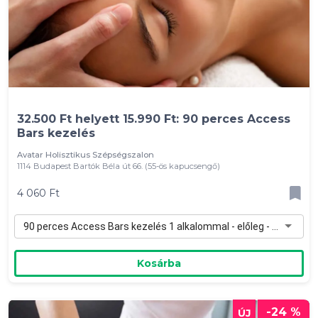
32.500 Ft helyett 15.990 Ft: 90 perces Access
Bars kezelés
Avatar Holisztikus Szépségszalon
1114 Budapest Bartók Béla út 66. (55-ös kapucsengő)
4 060 Ft
90 perces Access Bars kezelés 1 alkalommal - előleg - 4 060 Ft
Kosárba
-24 %