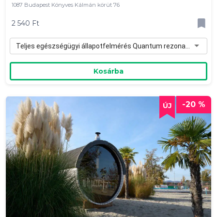
1087 Budapest Könyves Kálmán körüt 76
2 540 Ft
Teljes egészségügyi állapotfelmérés Quantum rezonanciával - 2 540 Ft
Kosárba
-20 %