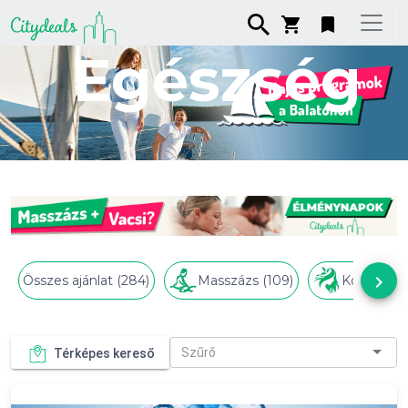
Egészség
keyboard_arrow_right
Összes ajánlat (284)
Masszázs (109)
Kozmetika
Szűrő
Térképes kereső