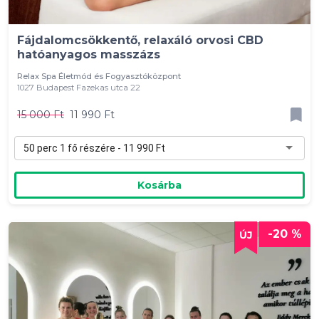
Fájdalomcsökkentő, relaxáló orvosi CBD
hatóanyagos masszázs
Relax Spa Életmód és Fogyasztóközpont
1027 Budapest Fazekas utca 22
15 000 Ft
11 990 Ft
50 perc 1 fő részére - 11 990 Ft
Kosárba
-20 %