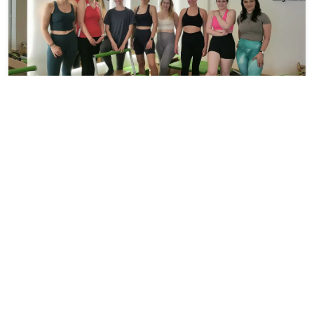
3 alkalmas pilates edzés csoportos órán
Everflow Reformer Pilates Szalon
1133 Budapest Kelén u. 2.
27 000 Ft
21 600 Ft
1 fő részére - 21 600 Ft
Kosárba
-55 %