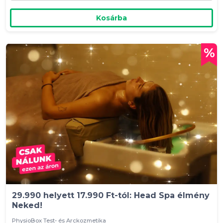
Kosárba
29.990 helyett 17.990 Ft-tól: Head Spa élmény
Neked!
PhysioBox Test- és Arckozmetika