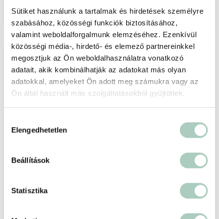
Sütiket használunk a tartalmak és hirdetések személyre
Kosárba
szabásához, közösségi funkciók biztosításához,
valamint weboldalforgalmunk elemzéséhez. Ezenkívül
közösségi média-, hirdető- és elemező partnereinkkel
-61 %
megosztjuk az Ön weboldalhasználatra vonatkozó
adatait, akik kombinálhatják az adatokat más olyan
adatokkal, amelyeket Ön adott meg számukra vagy az
Ön által használt más szolgáltatásokból gyűjtöttek.
Hozzájárulás
Elengedhetetlen
kiválasztása
Beállítások
Statisztika
Fájdalommentes bőrtisztítás: HydroFacial
arckezelés
Eat Clean Diet Központ és Beauty Szalon