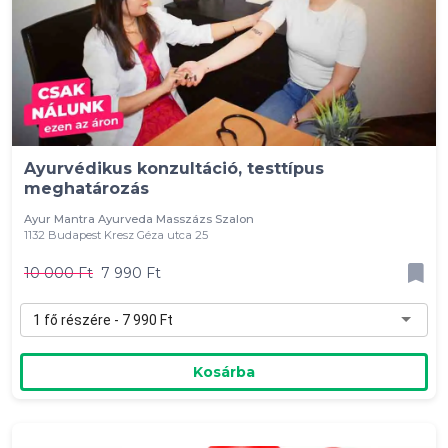
Ayurvédikus konzultáció, testtípus
meghatározás
Ayur Mantra Ayurveda Masszázs Szalon
1132 Budapest Kresz Géza utca 25
10 000 Ft
7 990 Ft
1 fő részére - 7 990 Ft
Kosárba