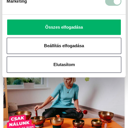
Marketing
1025 Budapest Csévi u. 6.
22 900 Ft
8 890 Ft
Összes elfogadása
1 fő részére - 8 890 Ft
Kosárba
Beállítás elfogadása
-20 %
Elutasítom