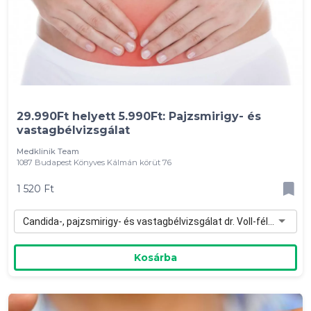
29.990Ft helyett 5.990Ft: Pajzsmirigy- és
vastagbélvizsgálat
Medklinik Team
1087 Budapest Könyves Kálmán körüt 76
1 520 Ft
Candida-, pajzsmirigy- és vastagbélvizsgálat dr. Voll-féle EAV géppel - 1 520 Ft
Kosárba