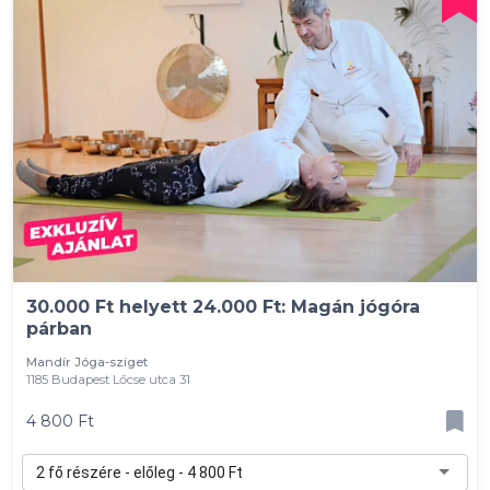
30.000 Ft helyett 24.000 Ft: Magán jógóra
párban
Mandír Jóga-sziget
1185 Budapest Lőcse utca 31
4 800 Ft
2 fő részére - előleg - 4 800 Ft