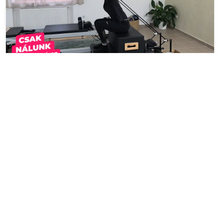
Kismamáknak magán Reformer Pilates óra
Budapesten
Glow Reformer Pilates Studio
1116 Budapest Vegyész utca 10. 1.em/2
15 000 Ft
12 000 Ft
1 fő részére - 12 000 Ft
Kosárba
-59 %