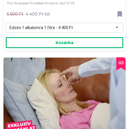
1142 Budapest Erzsébet Királyné útja 111-113
5 500 Ft
4 400 Ft-tól
Edzés 1 alkalomra 1 főre - 4 400 Ft
Kosárba