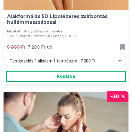
Alakformálás 5D Lipolézeres zsírbontás
hullámmasszázzsal
Elizabeth Body&Shape Infrasalon
1142 Budapest Erzsébet Királyné útja 111-113
9 000 Ft
7 200 Ft-tól
Testkezelés 1 alkalom 1 testrészre - 7 200 Ft
Kosárba
-30 %