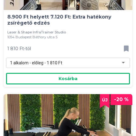
8.900 Ft helyett 7.120 Ft: Extra hatékony
zsírégető edzés
Laser & Shape InfraTrainer Studio
1054 Budapest Báthory utca 5
1 810 Ft-tól
1 alkalom - előleg - 1 810 Ft
Kosárba
-20 %