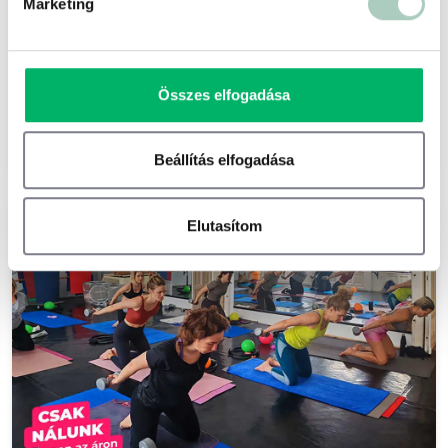
Marketing
1116 Budapest Vegyész utca 10. 1.em/2
35 000 Ft
28 000 Ft
Összes elfogadása
2 főre - 28 000 Ft
Kosárba
Beállítás elfogadása
-20 %
Elutasítom