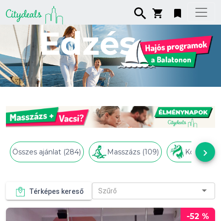
Edzés
keyboard_arrow_right
Összes ajánlat (284)
Masszázs (109)
Kozmetika
Szűrő
Térképes kereső
-52 %