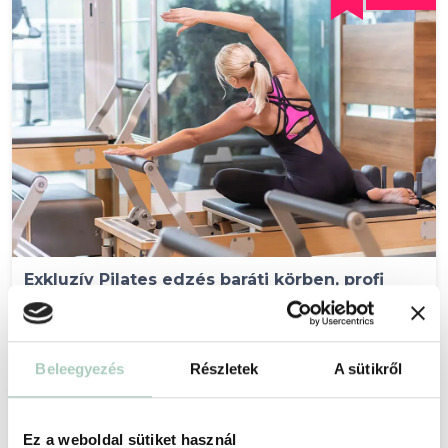
Exkluzív Pilates edzés baráti körben, profi
edzővel
Everflow Reformer Pilates Szalon
1133 Budapest Kelén u. 2.
Beleegyezés
Részletek
A sütikről
301 900 Ft
196 260 Ft
2 óra, max. 7 fő részére - 196 260 Ft
Ez a weboldal sütiket használ