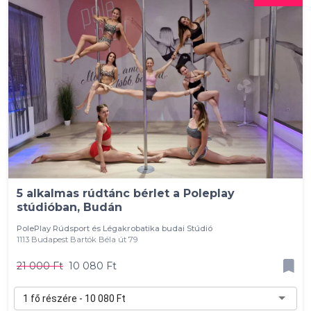
5 alkalmas rúdtánc bérlet a Poleplay
stúdióban, Budán
PolePlay Rúdsport és Légakrobatika budai Stúdió
1113 Budapest Bartók Béla út 79
21 000 Ft
10 080 Ft
1 fő részére - 10 080 Ft