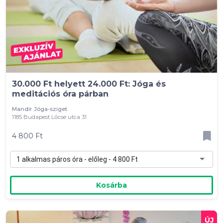
30.000 Ft helyett 24.000 Ft: Jóga és
meditációs óra párban
Mandír Jóga-sziget
1185 Budapest Lőcse utca 31
4 800 Ft
1 alkalmas páros óra - előleg - 4 800 Ft
Kosárba