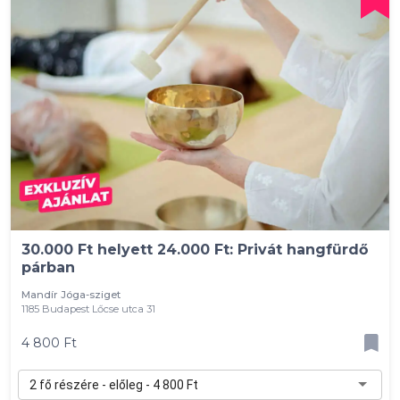
30.000 Ft helyett 24.000 Ft: Privát hangfürdő
párban
Mandír Jóga-sziget
1185 Budapest Lőcse utca 31
4 800 Ft
2 fő részére - előleg - 4 800 Ft