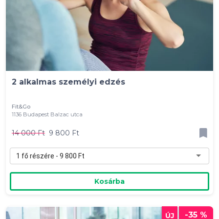
2 alkalmas személyi edzés
Fit&Go
1136 Budapest Balzac utca
14 000 Ft
9 800 Ft
1 fő részére - 9 800 Ft
Kosárba
-35 %