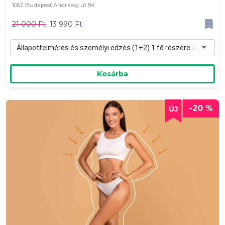
1062 Budapest Andrássy út 84
21 000 Ft
13 990 Ft
Állapotfelmérés és személyi edzés (1+2) 1 fő részére - 13 990 Ft
Kosárba
-20 %