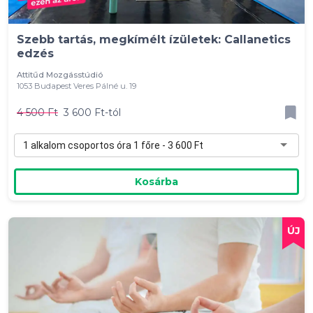
Szebb tartás, megkímélt ízületek: Callanetics
edzés
Attitűd Mozgásstúdió
1053 Budapest Veres Pálné u. 19
4 500 Ft
3 600 Ft-tól
1 alkalom csoportos óra 1 főre - 3 600 Ft
Kosárba