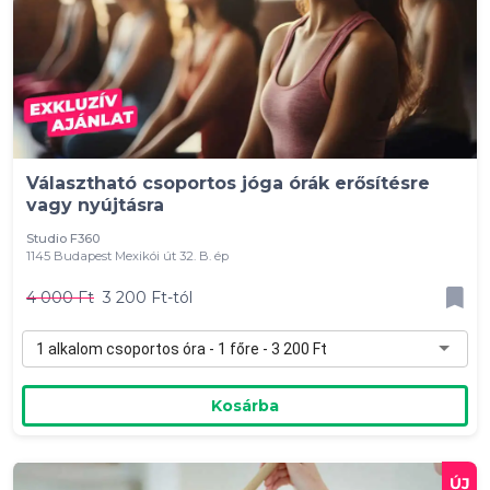
Választható csoportos jóga órák erősítésre
vagy nyújtásra
Studio F360
1145 Budapest Mexikói út 32. B. ép
4 000 Ft
3 200 Ft-tól
1 alkalom csoportos óra - 1 főre - 3 200 Ft
Kosárba