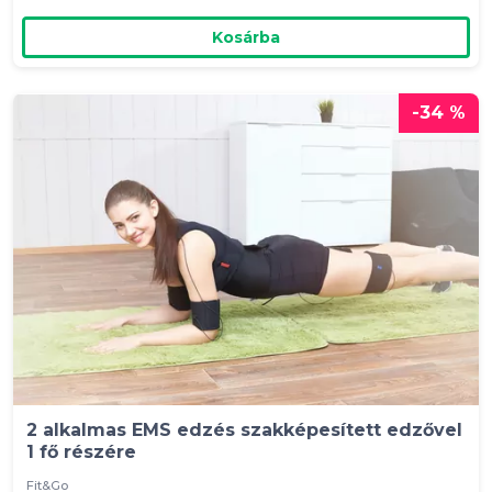
Kosárba
-34 %
2 alkalmas EMS edzés szakképesített edzővel
1 fő részére
Fit&Go