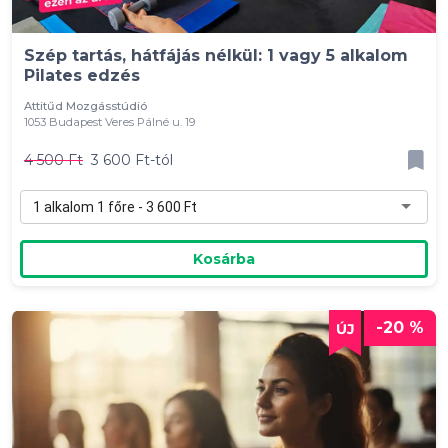
Szép tartás, hátfájás nélkül: 1 vagy 5 alkalom
Pilates edzés
Attitűd Mozgásstúdió
1053 Budapest Veres Pálné u. 19
4 500 Ft
3 600 Ft-tól
1 alkalom 1 főre - 3 600 Ft
Kosárba
-20 %