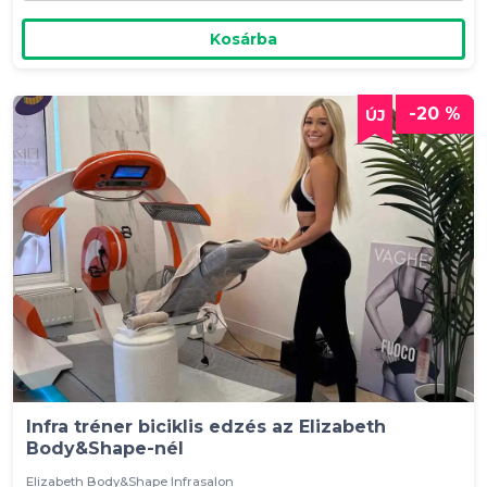
Kosárba
-20 %
Infra tréner biciklis edzés az Elizabeth
Body&Shape-nél
Elizabeth Body&Shape Infrasalon